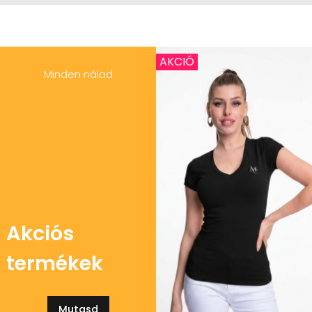
AKCIÓ
Minden nálad
Akciós
termékek
Mutasd