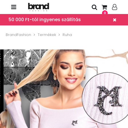
0
50 000 Ft-tól ingyenes szállítás
BrandFashion
Termékek
Ruha