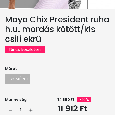
Mayo Chix President ruha
h.u. mordás kötött/kis
csili ekrü
Nincs készleten
Méret
EGY MÉRET
Mennyiség
14 890 Ft
-20%
11 912 Ft
1