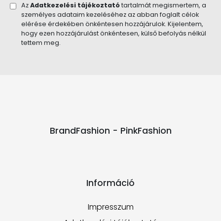
Az
Adatkezelési tájékoztató
tartalmát megismertem, a
személyes adataim kezeléséhez az abban foglalt célok
elérése érdekében önkéntesen hozzájárulok. Kijelentem,
hogy ezen hozzájárulást önkéntesen, külső befolyás nélkül
tettem meg.
BrandFashion - PinkFashion
Információ
Impresszum