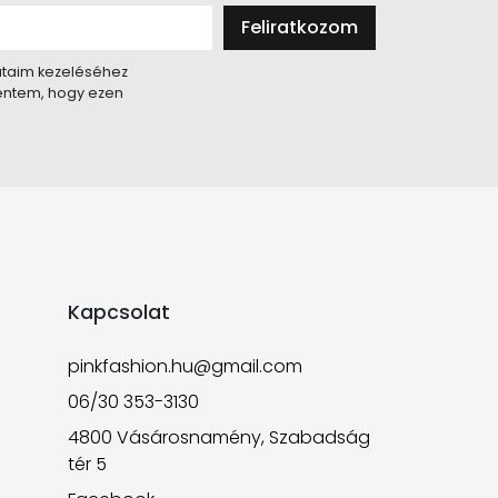
Feliratkozom
taim kezeléséhez
lentem, hogy ezen
Kapcsolat
pinkfashion.hu@gmail.com
06/30 353-3130
4800 Vásárosnamény, Szabadság
tér 5