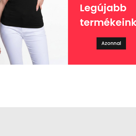
Legújabb
termékein
Azonnal