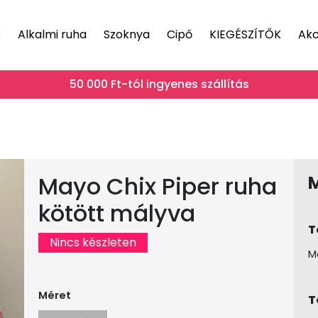
k
Alkalmi ruha
Szoknya
Cipő
KIEGÉSZÍTŐK
Akc
50 000 Ft-tól ingyenes szállítás
Mayo Chix Piper ruha
kötött mályva
T
Nincs készleten
M
Méret
T