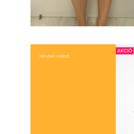
AKCIÓ
Minden nálad