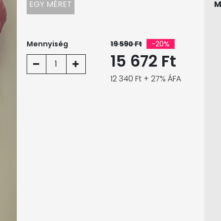
EGY MÉRET
M
Mennyiség
19 590 Ft
-20%
15 672 Ft
1
12 340 Ft + 27% ÁFA