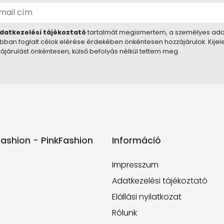
datkezelési tájékoztató
tartalmát megismertem, a személyes ada
bban foglalt célok elérése érdekében önkéntesen hozzájárulok. Kije
ájárulást önkéntesen, külső befolyás nélkül tettem meg.
ashion - PinkFashion
Információ
Impresszum
Adatkezelési tájékoztató
Elállási nyilatkozat
Rólunk