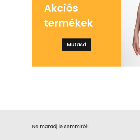
Akciós
termékek
Mutasd
Ne maradj le semmiröl!