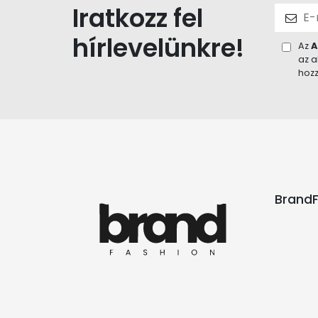
Iratkozz fel
hírlevelünkre!
Az
A
az a
hozz
BrandF