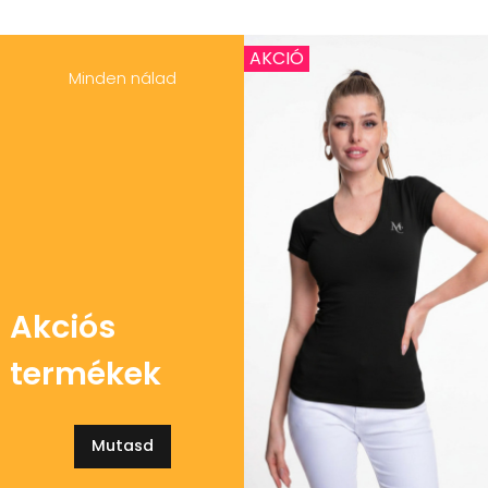
AKCIÓ
Minden nálad
Akciós
termékek
Mutasd