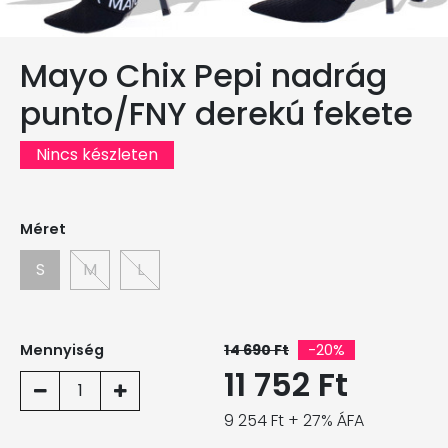
Mayo Chix Pepi nadrág
punto/FNY derekú fekete
Nincs készleten
Méret
S
M
L
Mennyiség
14 690 Ft
-20%
11 752 Ft
1
9 254 Ft + 27% ÁFA