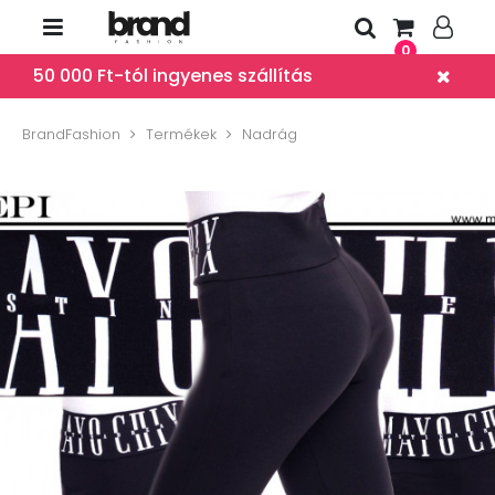
0
50 000 Ft-tól ingyenes szállítás
BrandFashion
Termékek
Nadrág