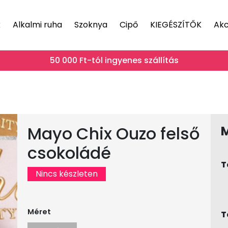
k
Alkalmi ruha
Szoknya
Cipő
KIEGÉSZÍTŐK
Akc
50 000 Ft-tól ingyenes szállítás
Mayo Chix Ouzo felső
csokoládé
T
Nincs készleten
Méret
T