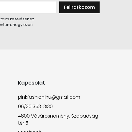
Feliratkozom
taim kezeléséhez
lentem, hogy ezen
Kapcsolat
pinkfashion.hu@gmail.com
06/30 353-3130
4800 Vásárosnamény, Szabadság
tér 5