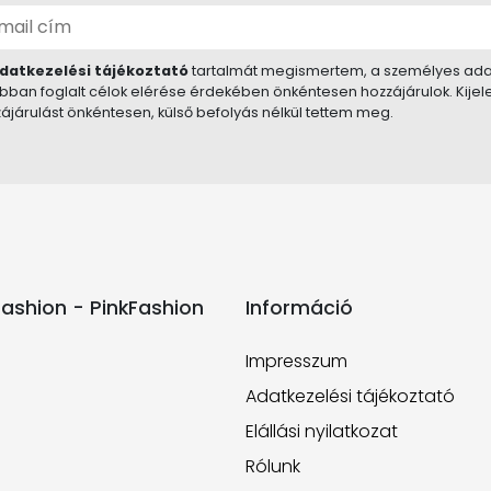
datkezelési tájékoztató
tartalmát megismertem, a személyes ada
bban foglalt célok elérése érdekében önkéntesen hozzájárulok. Kije
ájárulást önkéntesen, külső befolyás nélkül tettem meg.
ashion - PinkFashion
Információ
Impresszum
Adatkezelési tájékoztató
Elállási nyilatkozat
Rólunk