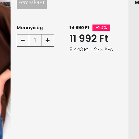
M
EGY MÉRET
Mennyiség
14 990 Ft
-20%
11 992 Ft
1
9 443 Ft + 27% ÁFA