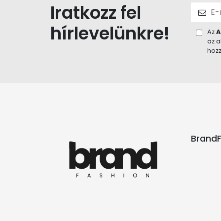
Iratkozz fel
hírlevelünkre!
Az
A
az a
hozz
BrandF