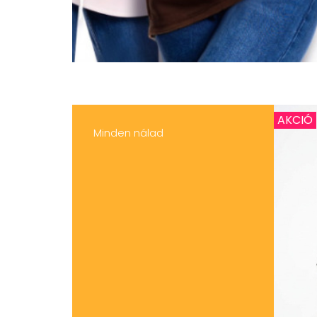
AKCIÓ
Minden nálad