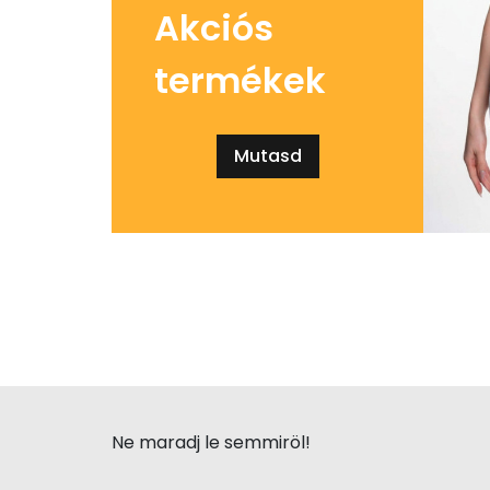
Akciós
termékek
Mutasd
Ne maradj le semmiröl!