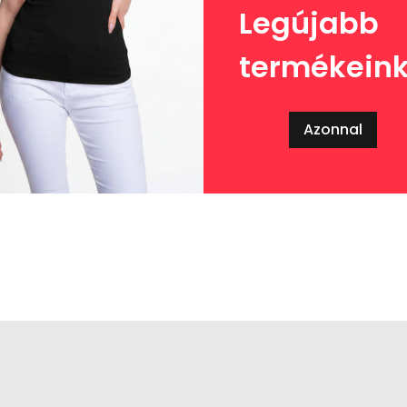
Legújabb
termékein
Azonnal