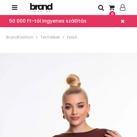
0
50 000 Ft-tól ingyenes szállítás
BrandFashion
Termékek
Felső