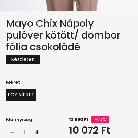
Mayo Chix Nápoly
pulóver kötött/ dombor
fólia csokoládé
Készleten
Méret
EGY MÉRET
Mennyiség
12 590 Ft
-20%
10 072 Ft
1