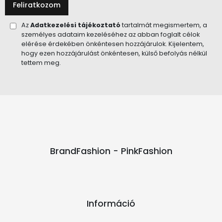
Feliratkozom
Az
Adatkezelési tájékoztató
tartalmát megismertem, a
személyes adataim kezeléséhez az abban foglalt célok
elérése érdekében önkéntesen hozzájárulok. Kijelentem,
hogy ezen hozzájárulást önkéntesen, külső befolyás nélkül
tettem meg.
BrandFashion - PinkFashion
Információ