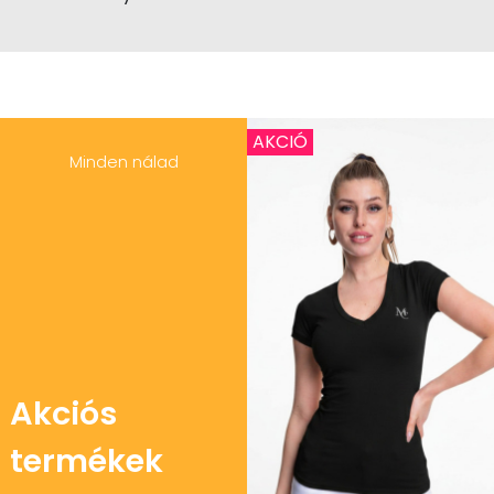
AKCIÓ
Minden nálad
Akciós
termékek