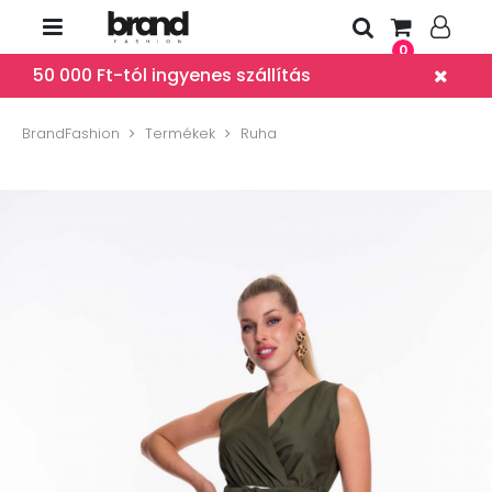
0
50 000 Ft-tól ingyenes szállítás
BrandFashion
Termékek
Ruha