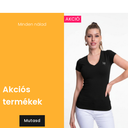
AKCIÓ
Minden nálad
Akciós
termékek
Mutasd