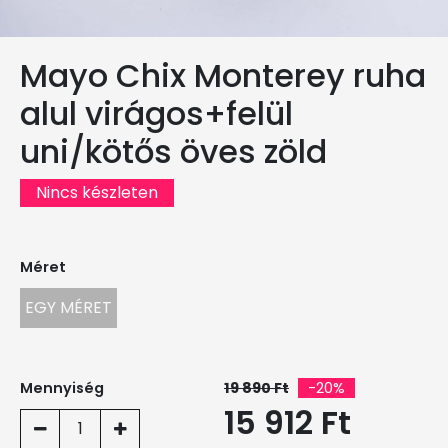
Mayo Chix Monterey ruha
alul virágos+felül
uni/kötős öves zöld
Nincs készleten
Méret
EGY MÉRET
Mennyiség
19 890 Ft
-20%
15 912 Ft
1