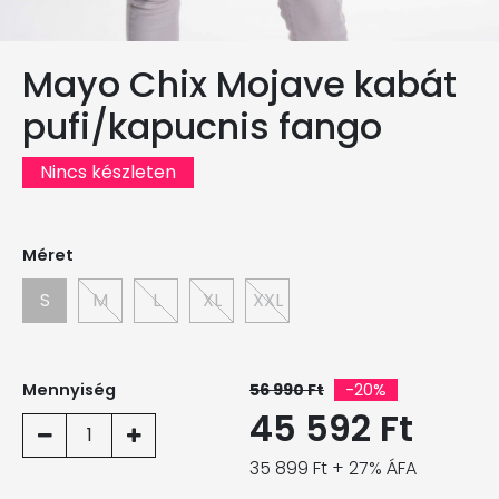
Mayo Chix Mojave kabát
pufi/kapucnis fango
Nincs készleten
Méret
S
M
L
XL
XXL
Mennyiség
56 990 Ft
-20%
45 592 Ft
1
35 899 Ft + 27% ÁFA