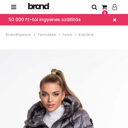
0
50 000 Ft-tól ingyenes szállítás
BrandFashion
Termékek
Felső
Kabátok