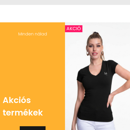
AKCIÓ
Minden nálad
Akciós
termékek