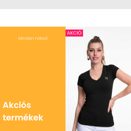
AKCIÓ
Minden nálad
Akciós
termékek