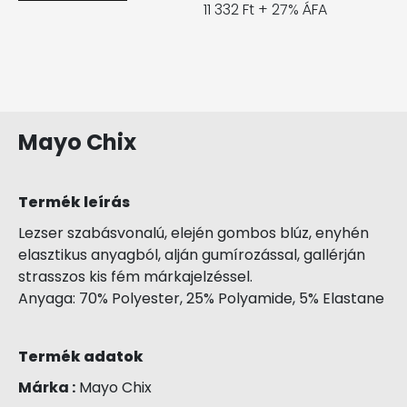
11 332 Ft + 27% ÁFA
Mayo Chix
Termék leírás
Lezser szabásvonalú, elején gombos blúz, enyhén
elasztikus anyagból, alján gumírozással, gallérján
strasszos kis fém márkajelzéssel.
Anyaga: 70% Polyester, 25% Polyamide, 5% Elastane
Termék adatok
Márka :
Mayo Chix