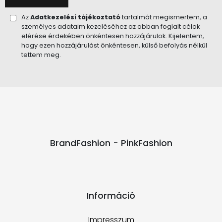
Az
Adatkezelési tájékoztató
tartalmát megismertem, a
személyes adataim kezeléséhez az abban foglalt célok
elérése érdekében önkéntesen hozzájárulok. Kijelentem,
hogy ezen hozzájárulást önkéntesen, külső befolyás nélkül
tettem meg.
BrandFashion - PinkFashion
Információ
Impresszum