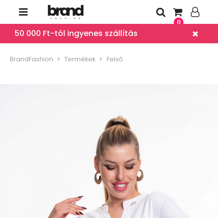
0
50 000 Ft-tól ingyenes szállítás
BrandFashion
Termékek
Felső