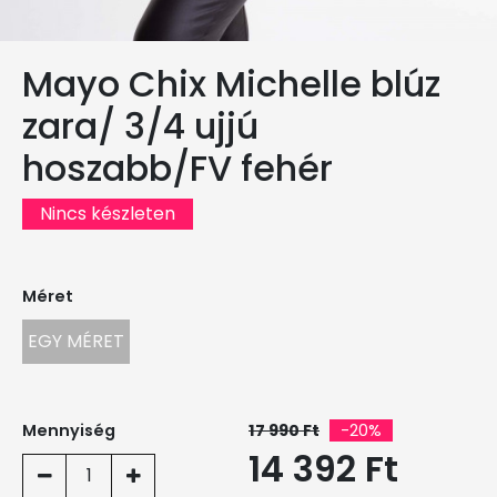
Mayo Chix Michelle blúz
zara/ 3/4 ujjú
hoszabb/FV fehér
Nincs készleten
Méret
EGY MÉRET
Mennyiség
17 990 Ft
-20%
14 392 Ft
1