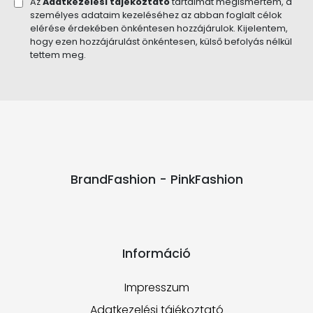
Az
Adatkezelési tájékoztató
tartalmát megismertem, a
személyes adataim kezeléséhez az abban foglalt célok
elérése érdekében önkéntesen hozzájárulok. Kijelentem,
hogy ezen hozzájárulást önkéntesen, külső befolyás nélkül
tettem meg.
BrandFashion - PinkFashion
Információ
Impresszum
Adatkezelési tájékoztató