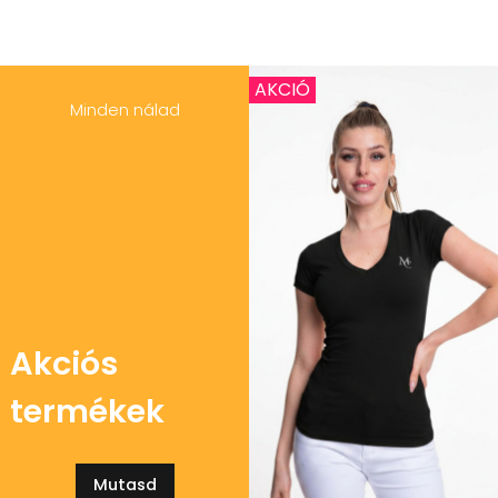
AKCIÓ
Minden nálad
Akciós
termékek
Mutasd