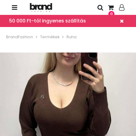
0
50 000 Ft-tól ingyenes szállítás
BrandFashion
Termékek
Ruha