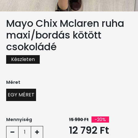
Mayo Chix Mclaren ruha
maxi/bordás kötött
csokoládé
Készleten
Méret
EGY MÉRET
Mennyiség
15 990 Ft
-20%
12 792 Ft
1