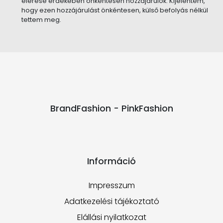
elérése érdekében önkéntesen hozzájárulok. Kijelentem,
hogy ezen hozzájárulást önkéntesen, külső befolyás nélkül
tettem meg.
BrandFashion - PinkFashion
Információ
Impresszum
Adatkezelési tájékoztató
Elállási nyilatkozat