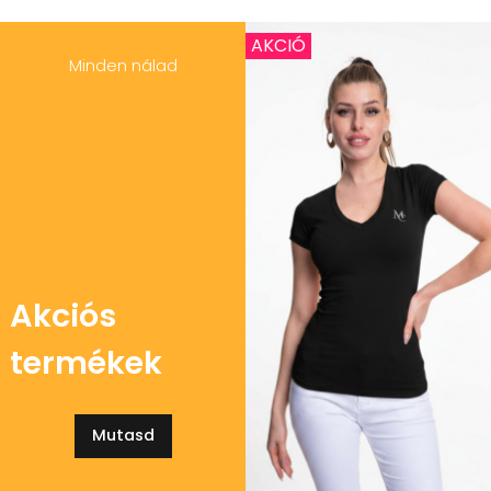
AKCIÓ
Minden nálad
Akciós
termékek
Mutasd