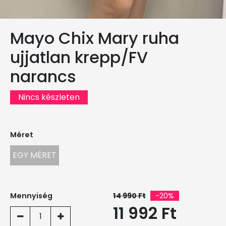
Mayo Chix Mary ruha
ujjatlan krepp/FV
narancs
Nincs készleten
Méret
EGY MÉRET
Mennyiség
14 990 Ft
-20%
11 992 Ft
1