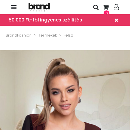
0
50 000 Ft-tól ingyenes szállítás
BrandFashion
Termékek
Felső