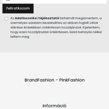
Feliratkozom
Az
Adatkezelési tájékoztató
tartalmát megismertem, a
személyes adataim kezeléséhez az abban foglalt célok
elérése érdekében önkéntesen hozzájárulok. Kijelentem,
hogy ezen hozzájárulást önkéntesen, külső befolyás nélkül
tettem meg.
BrandFashion - PinkFashion
Információ