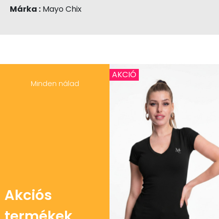
Márka :
Mayo Chix
AKCIÓ
Minden nálad
Akciós
termékek