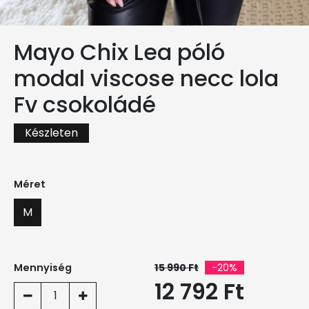
Mayo Chix Lea póló
modal viscose necc lola
Fv csokoládé
Készleten
Méret
M
Mennyiség
15 990 Ft
-20%
12 792 Ft
1