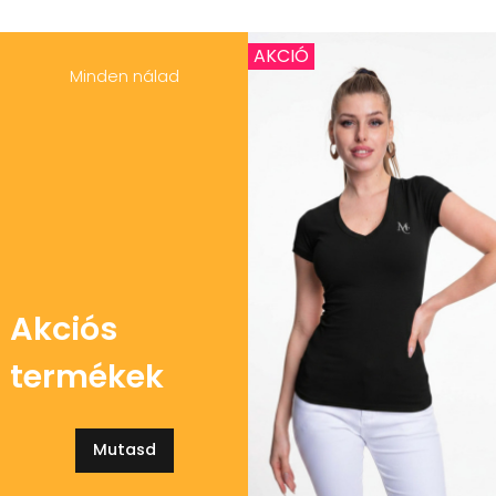
AKCIÓ
Minden nálad
Akciós
termékek
Mutasd