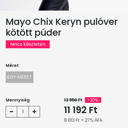
Mayo Chix Keryn pulóver
kötött púder
Nincs készleten
Méret
EGY MÉRET
Mennyiség
13 990 Ft
-20%
11 192 Ft
1
8 813 Ft + 27% ÁFA