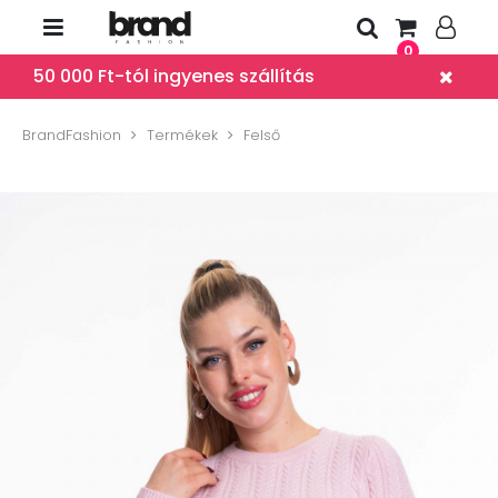
0
50 000 Ft-tól ingyenes szállítás
BrandFashion
Termékek
Felső