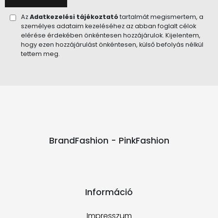
Az
Adatkezelési tájékoztató
tartalmát megismertem, a
személyes adataim kezeléséhez az abban foglalt célok
elérése érdekében önkéntesen hozzájárulok. Kijelentem,
hogy ezen hozzájárulást önkéntesen, külső befolyás nélkül
tettem meg.
BrandFashion - PinkFashion
Információ
Impresszum