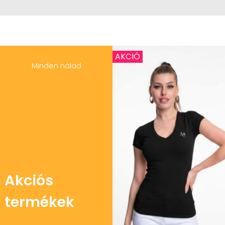
AKCIÓ
Minden nálad
Akciós
termékek