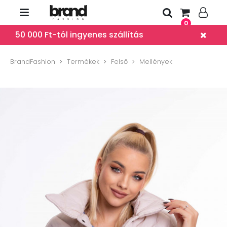
0
50 000 Ft-tól ingyenes szállítás
BrandFashion
Termékek
Felső
Mellények