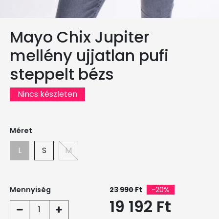
Mayo Chix Jupiter
mellény ujjatlan pufi
steppelt bézs
Nincs készleten
Méret
L
S
M
Mennyiség
23 990 Ft
-20%
19 192 Ft
1