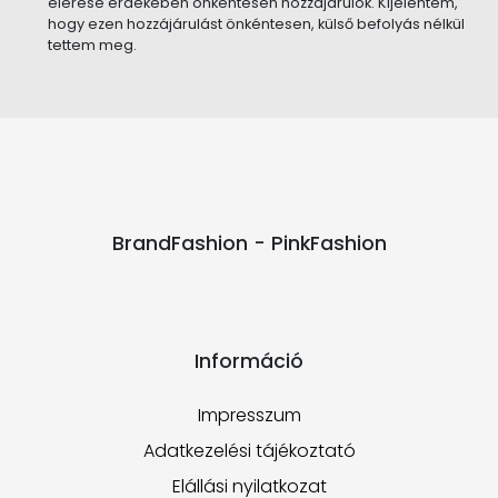
elérése érdekében önkéntesen hozzájárulok. Kijelentem,
hogy ezen hozzájárulást önkéntesen, külső befolyás nélkül
tettem meg.
BrandFashion - PinkFashion
Információ
Impresszum
Adatkezelési tájékoztató
Elállási nyilatkozat