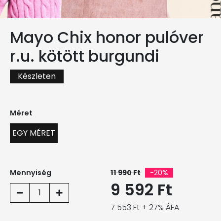
Mayo Chix honor pulóver
r.u. kötött burgundi
Készleten
Méret
EGY MÉRET
Mennyiség
11 990 Ft
-20%
9 592 Ft
1
7 553 Ft + 27% ÁFA