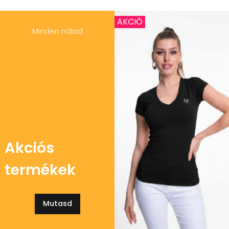
AKCIÓ
Minden nálad
Akciós
termékek
Mutasd