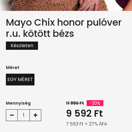
Mayo Chix honor pulóver
r.u. kötött bézs
Készleten
Méret
EGY MÉRET
Mennyiség
11 990 Ft
-20%
9 592 Ft
1
7 553 Ft + 27% ÁFA