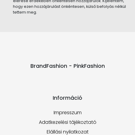
elérése érdekében önkéntesen hozzájárulok. Kijelentem,
hogy ezen hozzájárulást önkéntesen, külső befolyás nélkül
tettem meg.
BrandFashion - PinkFashion
Információ
Impresszum
Adatkezelési tájékoztató
Elállási nyilatkozat