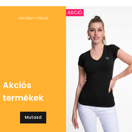
AKCIÓ
Minden nálad
Akciós
termékek
Mutasd