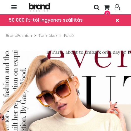
0
50 000 Ft-tól ingyenes szállítás
BrandFashion
Termékek
Felső