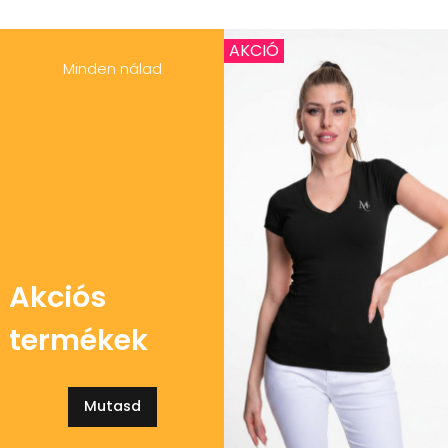
AKCIÓ
Minden nálad
Akciós
termékek
Mutasd