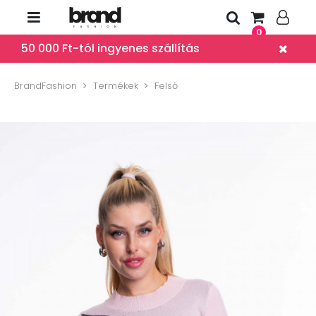
0
50 000 Ft-tól ingyenes szállítás
BrandFashion
Termékek
Felső