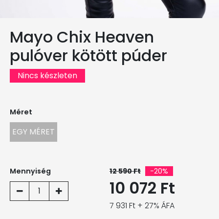
Mayo Chix Heaven
pulóver kötött púder
Nincs készleten
Méret
EGY MÉRET
Mennyiség
12 590 Ft
-20%
10 072 Ft
1
7 931 Ft + 27% ÁFA