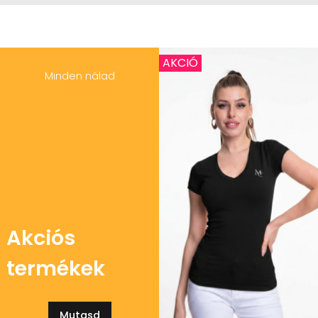
AKCIÓ
Minden nálad
Akciós
termékek
Mutasd