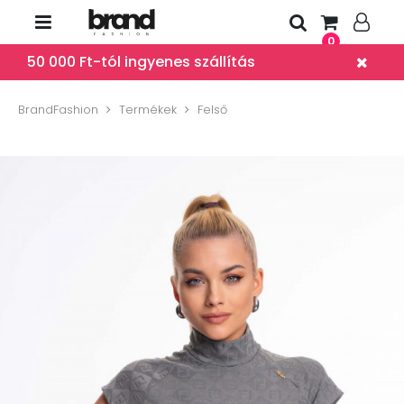
0
50 000 Ft-tól ingyenes szállítás
BrandFashion
Termékek
Felső