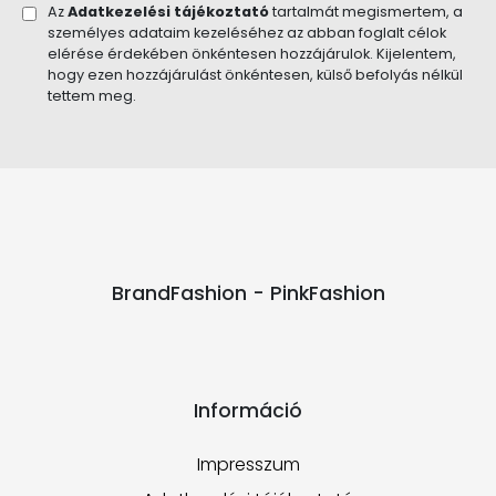
Az
Adatkezelési tájékoztató
tartalmát megismertem, a
személyes adataim kezeléséhez az abban foglalt célok
elérése érdekében önkéntesen hozzájárulok. Kijelentem,
hogy ezen hozzájárulást önkéntesen, külső befolyás nélkül
tettem meg.
BrandFashion - PinkFashion
Információ
Impresszum