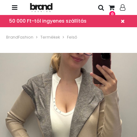
0
50 000 Ft-tól ingyenes szállítás
BrandFashion
Termékek
Felső