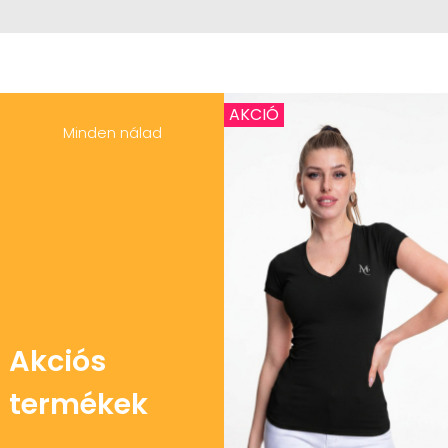
AKCIÓ
Minden nálad
Akciós
termékek