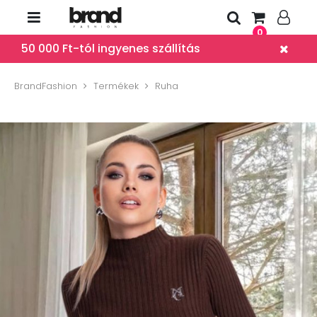
0
50 000 Ft-tól ingyenes szállítás
BrandFashion
Termékek
Ruha