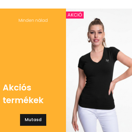
AKCIÓ
Minden nálad
Akciós
termékek
Mutasd