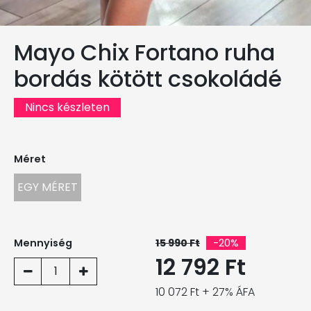
Mayo Chix Fortano ruha
bordás kötött csokoládé
Nincs készleten
Méret
EGY MÉRET
Mennyiség
15 990 Ft
-20%
12 792 Ft
1
10 072 Ft + 27% ÁFA