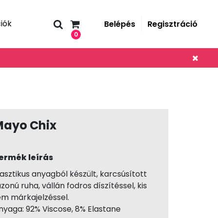
iók
Belépés
Regisztráció
0
Mayo Chix
ermék leírás
lasztikus anyagból készült, karcsúsított
azonú ruha, vállán fodros díszítéssel, kis
ém márkajelzéssel.
nyaga: 92% Viscose, 8% Elastane