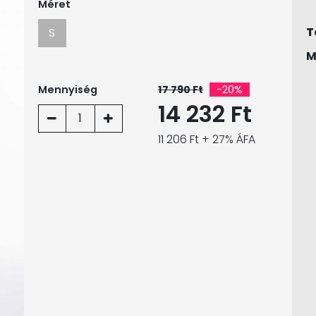
Méret
T
S
M
Mennyiség
17 790 Ft
-20%
14 232 Ft
1
11 206 Ft + 27% ÁFA