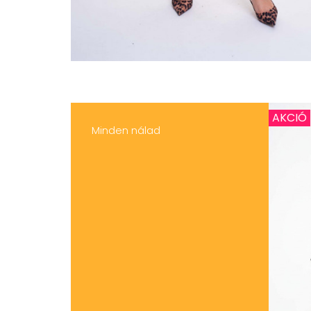
AKCIÓ
Minden nálad