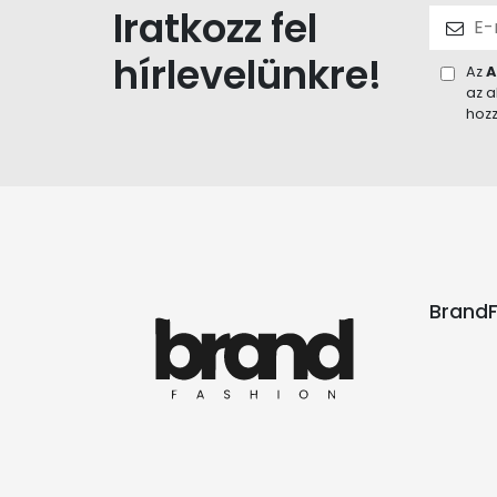
Iratkozz fel
hírlevelünkre!
Az
A
az a
hozz
BrandF