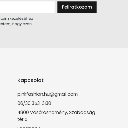
Feliratkozom
taim kezeléséhez
lentem, hogy ezen
Kapcsolat
pinkfashion.hu@gmail.com
06/30 353-3130
4800 Vásárosnamény, Szabadság
tér 5