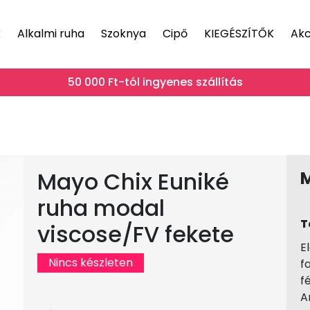
k
Alkalmi ruha
Szoknya
Cipő
KIEGÉSZÍTŐK
Akc
50 000 Ft-tól ingyenes szállítás
Mayo Chix Euniké
ruha modal
T
viscose/FV fekete
E
Nincs készleten
f
f
A