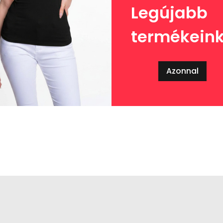
Legújabb
termékein
Azonnal