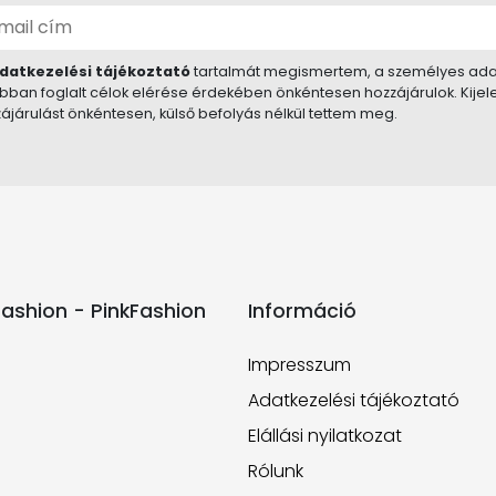
datkezelési tájékoztató
tartalmát megismertem, a személyes ada
bban foglalt célok elérése érdekében önkéntesen hozzájárulok. Kije
ájárulást önkéntesen, külső befolyás nélkül tettem meg.
ashion - PinkFashion
Információ
Impresszum
Adatkezelési tájékoztató
Elállási nyilatkozat
Rólunk