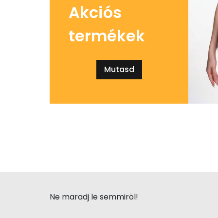
Akciós
termékek
Mutasd
Ne maradj le semmiröl!