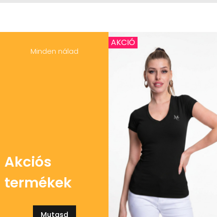
AKCIÓ
Minden nálad
Akciós
termékek
Mutasd