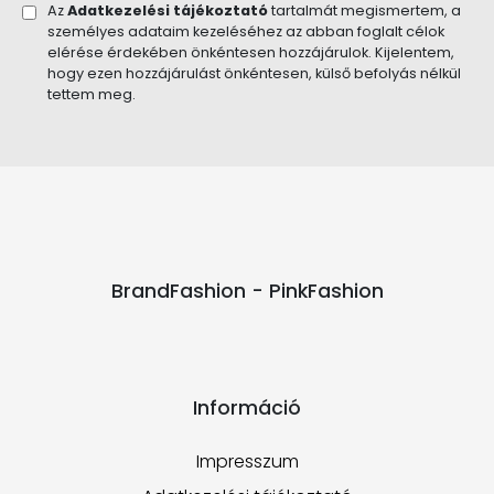
Az
Adatkezelési tájékoztató
tartalmát megismertem, a
személyes adataim kezeléséhez az abban foglalt célok
elérése érdekében önkéntesen hozzájárulok. Kijelentem,
hogy ezen hozzájárulást önkéntesen, külső befolyás nélkül
tettem meg.
BrandFashion - PinkFashion
Információ
Impresszum