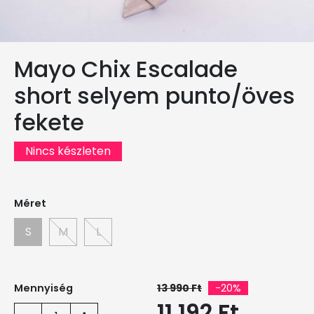
Mayo Chix Escalade
short selyem punto/öves
fekete
Nincs készleten
Méret
S
M
L
Mennyiség
13 990 Ft
-20%
11 192 Ft