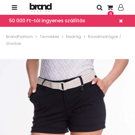
0
50 000 Ft-tól ingyenes szállítás
BrandFashion
Termékek
Nadrág
Rövidnadrágok /
Shortok