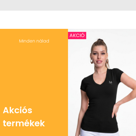
AKCIÓ
Minden nálad
Akciós
termékek