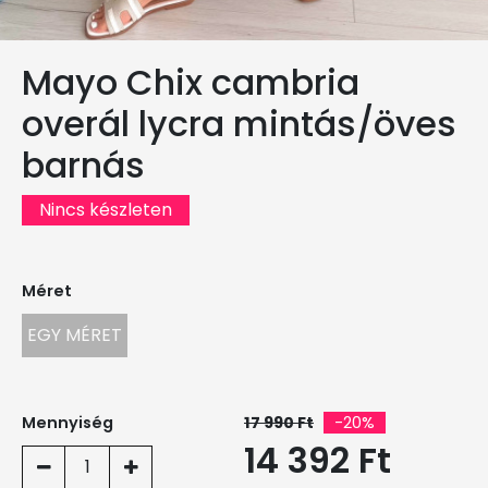
Mayo Chix cambria
overál lycra mintás/öves
barnás
Nincs készleten
Méret
EGY MÉRET
Mennyiség
17 990 Ft
-20%
14 392 Ft
1