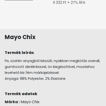
11 332 Ft + 27% ÁFA
Mayo Chix
Termék leírás
Fix, szatén anyagból készült, nyakban megkötős overall,
gumírozott derékrésszel, öv kiegészítővel, mosáshoz
levehető kis fém márkajelzéssel.
Anyaga: 98% Polyester, 2% Elastane
Termék adatok
Márka :
Mayo Chix