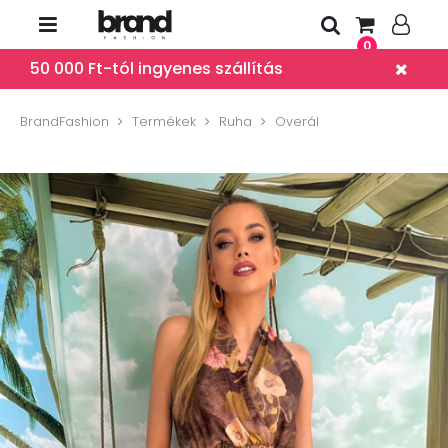
0
50 000 Ft-tól ingyenes szállítás
BrandFashion
Termékek
Ruha
Overál