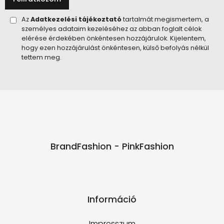
Az
Adatkezelési tájékoztató
tartalmát megismertem, a
személyes adataim kezeléséhez az abban foglalt célok
elérése érdekében önkéntesen hozzájárulok. Kijelentem,
hogy ezen hozzájárulást önkéntesen, külső befolyás nélkül
tettem meg.
BrandFashion - PinkFashion
Információ
Impresszum