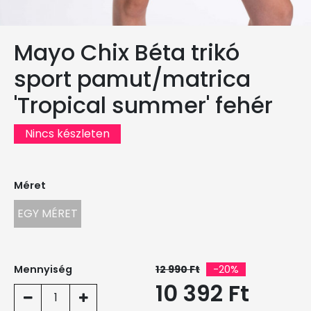
Mayo Chix Béta trikó
sport pamut/matrica
'Tropical summer' fehér
Nincs készleten
Méret
EGY MÉRET
Mennyiség
12 990 Ft
-20%
10 392 Ft
1