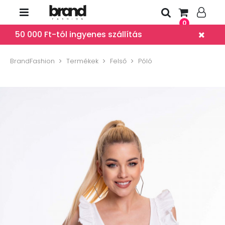
0
50 000 Ft-tól ingyenes szállítás
BrandFashion
Termékek
Felső
Póló