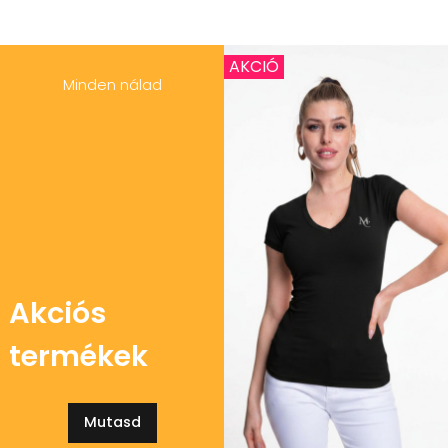
AKCIÓ
Minden nálad
Akciós
termékek
Mutasd