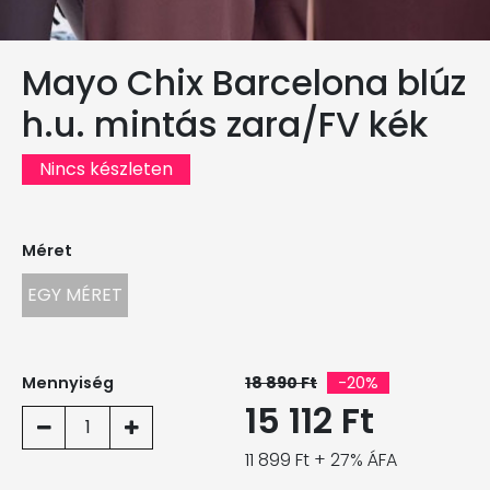
Mayo Chix Barcelona blúz
h.u. mintás zara/FV kék
Nincs készleten
Méret
EGY MÉRET
Mennyiség
18 890 Ft
-20%
15 112 Ft
1
11 899 Ft + 27% ÁFA