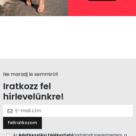
Ne maradj le semmiröl!
Iratkozz fel
hírlevelünkre!
Feliratkozom
Az
Adatkezelési tájékoztató
tartalmát megismertem, a