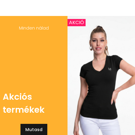
AKCIÓ
Minden nálad
Akciós
termékek
Mutasd