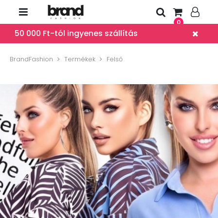
0
50 000 Ft-tól ingyenes szállítás
BrandFashion
Termékek
Felső