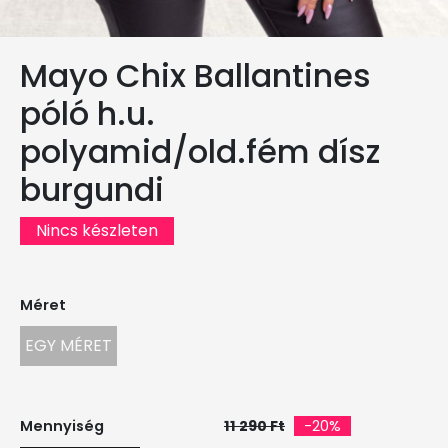
Mayo Chix Ballantines
póló h.u.
polyamid/old.fém dísz
burgundi
Nincs készleten
Méret
EGY MÉRET
Mennyiség
11 290 Ft
-20%