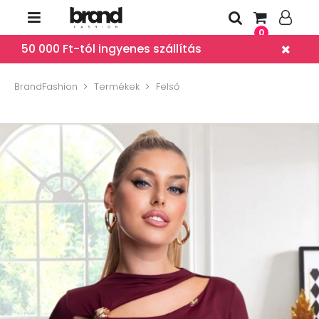
0
50 000 Ft-tól ingyenes szállítás
BrandFashion
Termékek
Felső