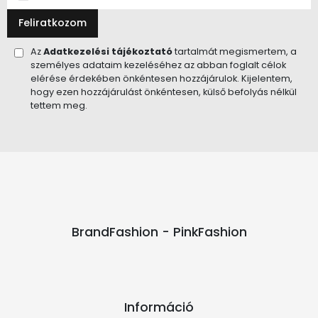
Feliratkozom
Az
Adatkezelési tájékoztató
tartalmát megismertem, a
személyes adataim kezeléséhez az abban foglalt célok
elérése érdekében önkéntesen hozzájárulok. Kijelentem,
hogy ezen hozzájárulást önkéntesen, külső befolyás nélkül
tettem meg.
BrandFashion - PinkFashion
Információ