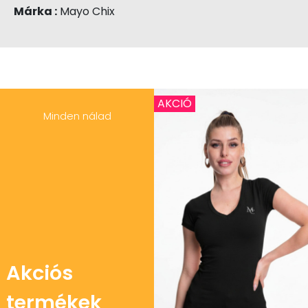
Márka :
Mayo Chix
AKCIÓ
Minden nálad
Akciós
termékek