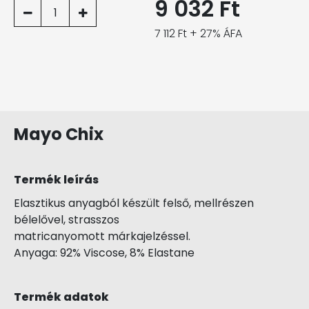
9 032 Ft
1
7 112 Ft + 27% ÁFA
Mayo Chix
Termék leírás
Elasztikus anyagból készült felső, mellrészen
bélelővel, strasszos
matricanyomott márkajelzéssel.
Anyaga: 92% Viscose, 8% Elastane
Termék adatok