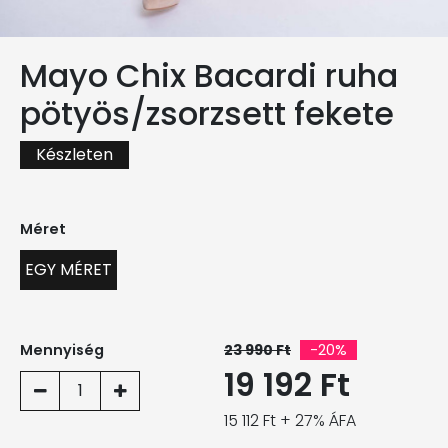
Mayo Chix Bacardi ruha
pötyös/zsorzsett fekete
Készleten
Méret
EGY MÉRET
Mennyiség
23 990 Ft
-20%
19 192 Ft
1
15 112 Ft + 27% ÁFA