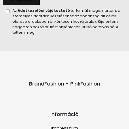
Az
Adatkezelési tájékoztató
tartalmát megismertem, a
személyes adataim kezeléséhez az abban foglalt célok
elérése érdekében önkéntesen hozzájárulok. Kijelentem,
hogy ezen hozzájárulást önkéntesen, külső befolyás nélkül
tettem meg.
BrandFashion - PinkFashion
Információ
Impresszum