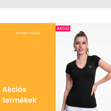
AKCIÓ
Minden nálad
Akciós
termékek