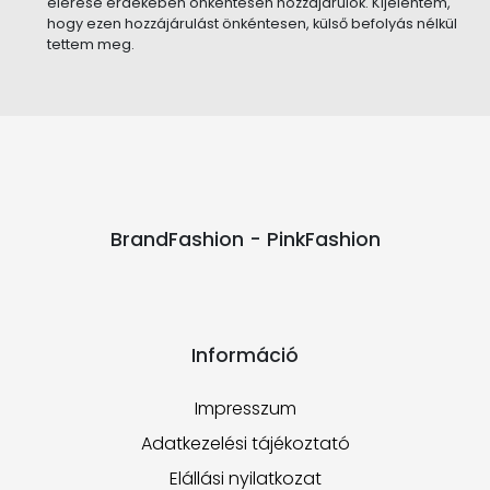
elérése érdekében önkéntesen hozzájárulok. Kijelentem,
hogy ezen hozzájárulást önkéntesen, külső befolyás nélkül
tettem meg.
BrandFashion - PinkFashion
Információ
Impresszum
Adatkezelési tájékoztató
Elállási nyilatkozat