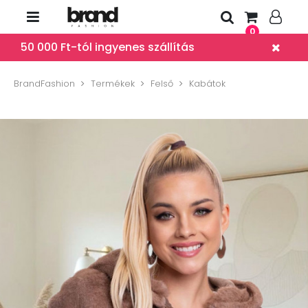
0
50 000 Ft-tól ingyenes szállítás
BrandFashion
Termékek
Felső
Kabátok