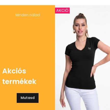
AKCIÓ
Minden nálad
Akciós
termékek
Mutasd