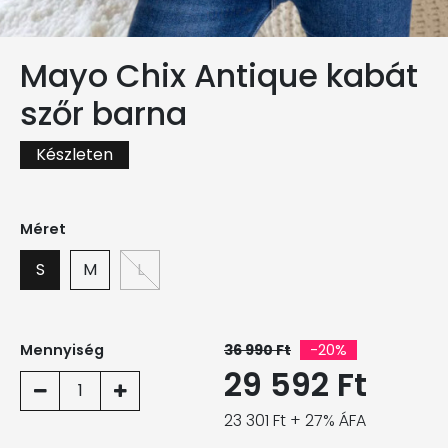
Mayo Chix Antique kabát
szőr barna
Készleten
Méret
S
M
L
Mennyiség
36 990 Ft
-20%
29 592 Ft
1
23 301 Ft + 27% ÁFA