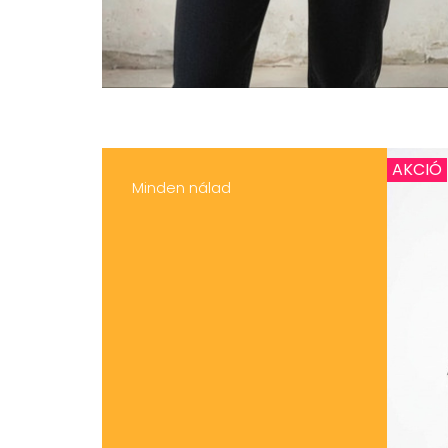
AKCIÓ
Minden nálad