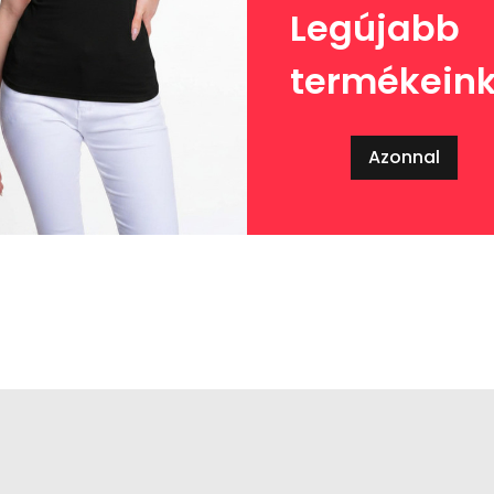
Legújabb
termékein
Azonnal