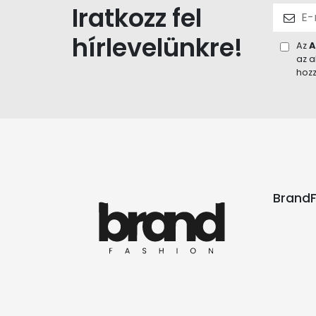
Iratkozz fel
hírlevelünkre!
Az
A
az a
hozz
BrandF