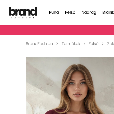
Ruha
Felső
Nadrág
Bikini
BrandFashion
Termékek
Felső
Za