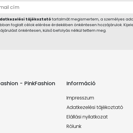
datkezelési tájékoztató
tartalmát megismertem, a személyes ada
bban foglalt célok elérése érdekében önkéntesen hozzájárulok. Kije
ájárulást önkéntesen, külső befolyás nélkül tettem meg.
ashion - PinkFashion
Információ
Impresszum
Adatkezelési tájékoztató
Elállási nyilatkozat
Rólunk