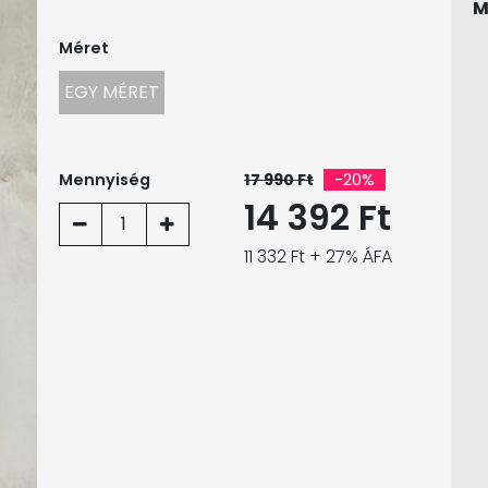
M
Méret
EGY MÉRET
Mennyiség
17 990 Ft
-20%
14 392 Ft
1
11 332 Ft + 27% ÁFA