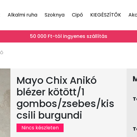
k
Alkalmi ruha
Szoknya
Cipő
KIEGÉSZÍTŐK
Akc
50 000 Ft-tól ingyenes szállítás
kó
Mayo Chix Anikó
blézer kötött/1
T
gombos/zsebes/kis
csili burgundi
Nincs készleten
T