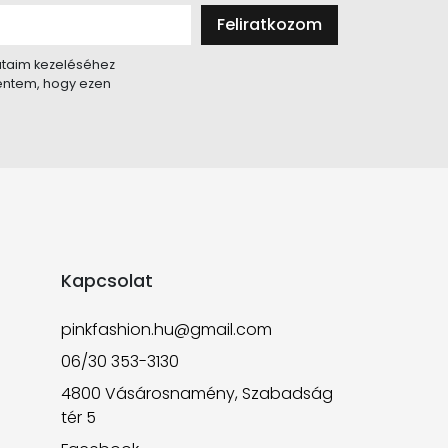
Feliratkozom
taim kezeléséhez
lentem, hogy ezen
Kapcsolat
pinkfashion.hu@gmail.com
06/30 353-3130
4800 Vásárosnamény, Szabadság
tér 5