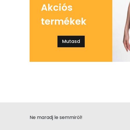
Akciós
termékek
Mutasd
Ne maradj le semmiröl!