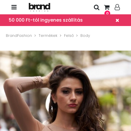
0
50 000 Ft-tól ingyenes szállítás
BrandFashion
Termékek
Felső
Body