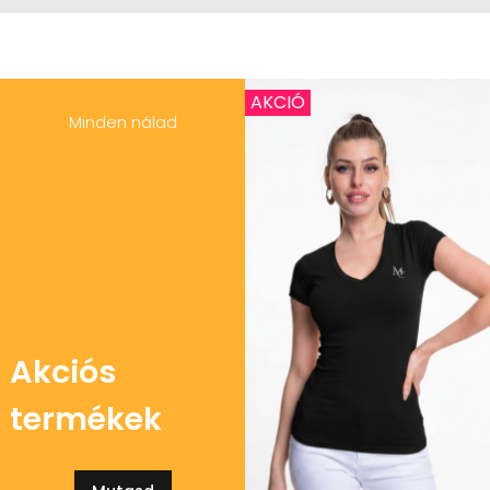
AKCIÓ
Minden nálad
Akciós
termékek