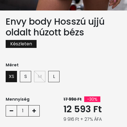
Envy body Hosszú ujjú
oldalt húzott bézs
Készleten
Méret
XS
S
M
L
Mennyiség
17 990 Ft
-30%
12 593 Ft
1
9 916 Ft + 27% ÁFA