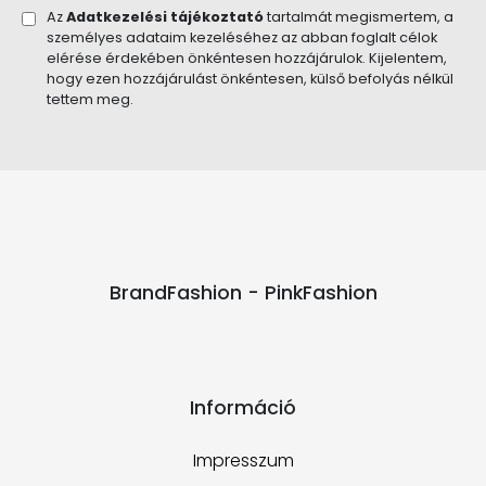
Az
Adatkezelési tájékoztató
tartalmát megismertem, a
személyes adataim kezeléséhez az abban foglalt célok
elérése érdekében önkéntesen hozzájárulok. Kijelentem,
hogy ezen hozzájárulást önkéntesen, külső befolyás nélkül
tettem meg.
BrandFashion - PinkFashion
Információ
Impresszum