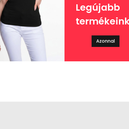
Legújabb
termékein
Azonnal