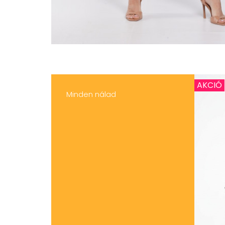
AKCIÓ
Minden nálad