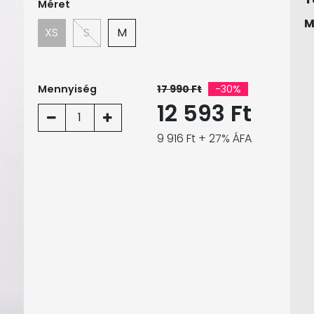
Méret
M
XS
S
M
Mennyiség
17 990 Ft
-30%
12 593 Ft
1
9 916 Ft + 27% ÁFA