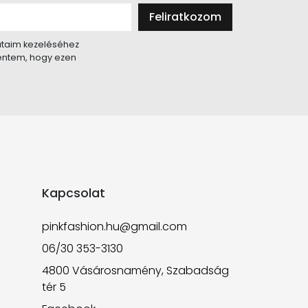
Feliratkozom
taim kezeléséhez
lentem, hogy ezen
Kapcsolat
pinkfashion.hu@gmail.com
06/30 353-3130
4800 Vásárosnamény, Szabadság
tér 5