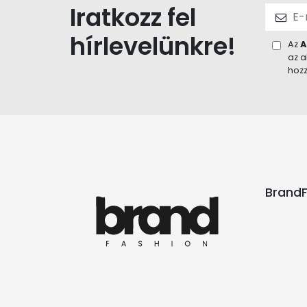
Iratkozz fel
hírlevelünkre!
Az
A
az a
hozz
BrandF