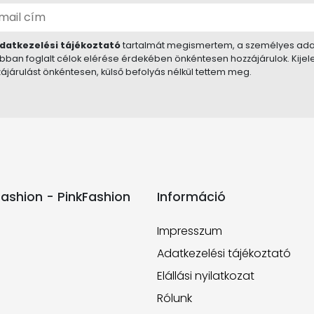
datkezelési tájékoztató
tartalmát megismertem, a személyes ada
bban foglalt célok elérése érdekében önkéntesen hozzájárulok. Kije
ájárulást önkéntesen, külső befolyás nélkül tettem meg.
ashion - PinkFashion
Információ
Impresszum
Adatkezelési tájékoztató
Elállási nyilatkozat
Rólunk