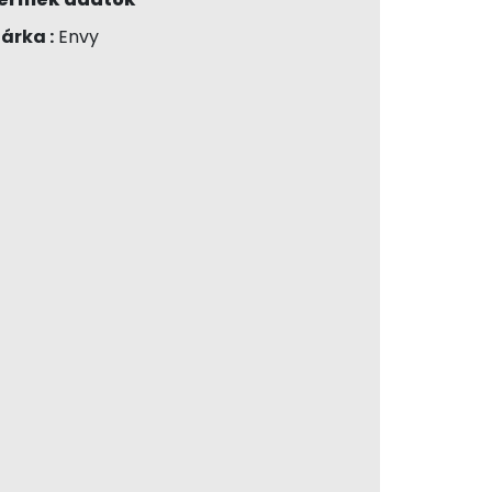
árka :
Envy