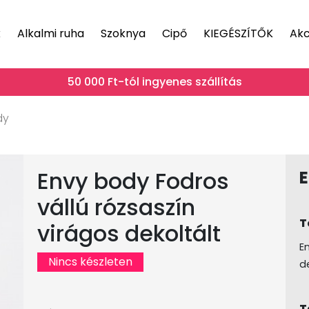
k
Alkalmi ruha
Szoknya
Cipő
KIEGÉSZÍTŐK
Akc
50 000 Ft-tól ingyenes szállítás
dy
Envy body Fodros
vállú rózsaszín
T
virágos dekoltált
E
Nincs készleten
d
T