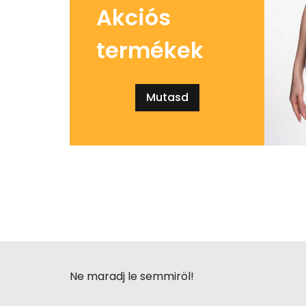
Akciós
termékek
Mutasd
Ne maradj le semmiröl!