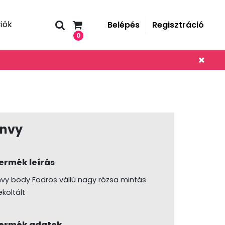
iók
Belépés
Regisztráció
0
Envy
ermék leírás
nvy body Fodros vállú nagy rózsa mintás
ekoltált
ermék adatok