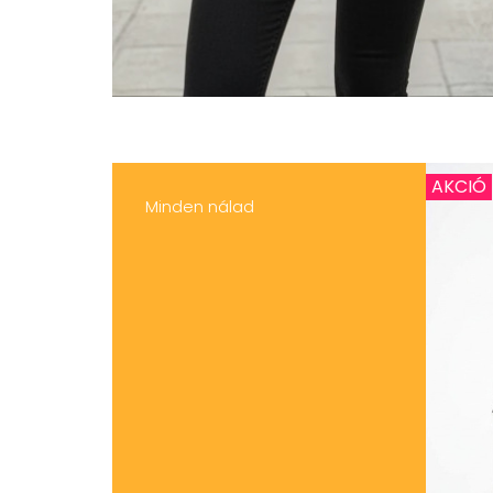
AKCIÓ
Minden nálad