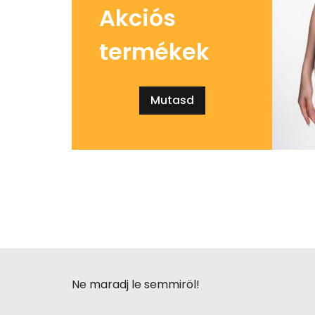
Akciós
termékek
Mutasd
Ne maradj le semmiröl!