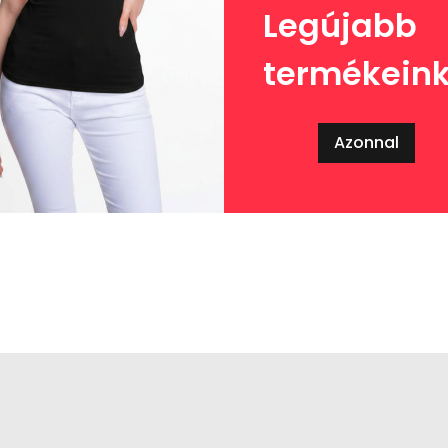
Legújabb
termékein
Azonnal