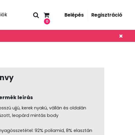
iók
Belépés
Regisztráció
0
Envy
ermék leírás
sszú ujjú, kerek nyakú, vállán és oldalán
úzott, leopárd mintás body
nyagösszetétel: 92% poliamid, 8% elasztán