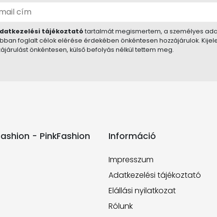
datkezelési tájékoztató
tartalmát megismertem, a személyes ada
bban foglalt célok elérése érdekében önkéntesen hozzájárulok. Kije
ájárulást önkéntesen, külső befolyás nélkül tettem meg.
ashion - PinkFashion
Információ
Impresszum
Adatkezelési tájékoztató
Elállási nyilatkozat
Rólunk