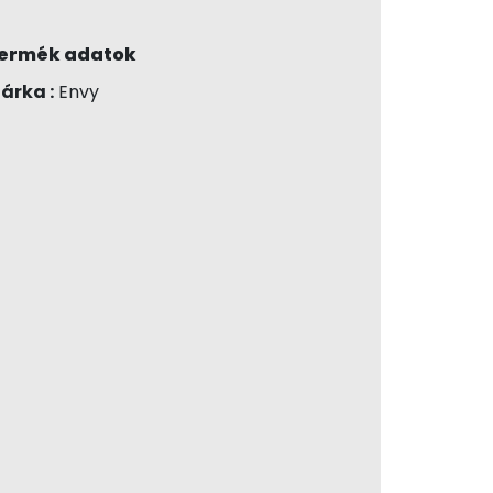
ermék adatok
árka :
Envy