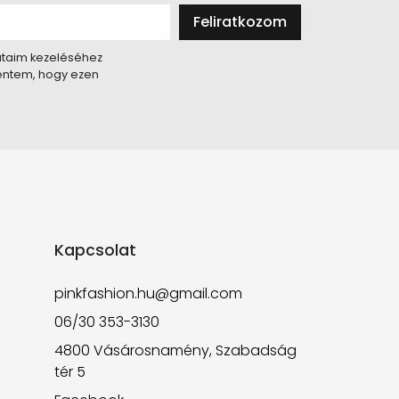
Feliratkozom
taim kezeléséhez
lentem, hogy ezen
Kapcsolat
pinkfashion.hu@gmail.com
06/30 353-3130
4800 Vásárosnamény, Szabadság
tér 5