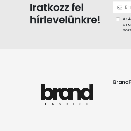
Iratkozz fel
hírlevelünkre!
Az
A
az a
hozz
BrandF