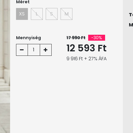
Méret
XS
L
S
M
T
M
Mennyiség
17 990 Ft
-30%
12 593 Ft
1
9 916 Ft + 27% ÁFA