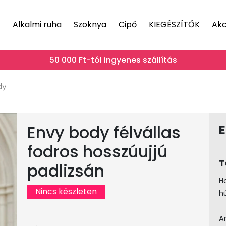
k
Alkalmi ruha
Szoknya
Cipő
KIEGÉSZÍTŐK
Akc
50 000 Ft-tól ingyenes szállítás
dy
Envy body félvállas
fodros hosszúujjú
T
padlizsán
Ho
Nincs készleten
h
A