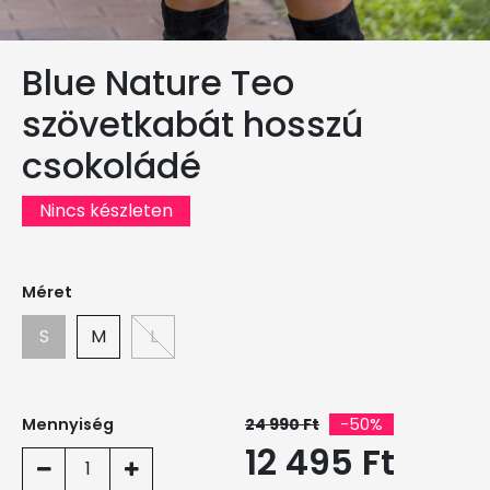
Blue Nature Teo
szövetkabát hosszú
csokoládé
Nincs készleten
Méret
S
M
L
Mennyiség
24 990 Ft
-50%
12 495 Ft
1