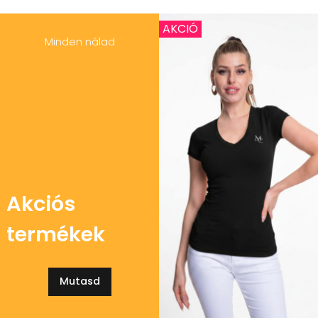
AKCIÓ
Minden nálad
Akciós
termékek
Mutasd