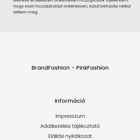
elérése érdekében önkéntesen hozzájárulok. Kijelentem,
hogy ezen hozzájárulást önkéntesen, külső befolyás nélkül
tettem meg.
BrandFashion - PinkFashion
Információ
Impresszum
Adatkezelési tájékoztató
Elállási nyilatkozat