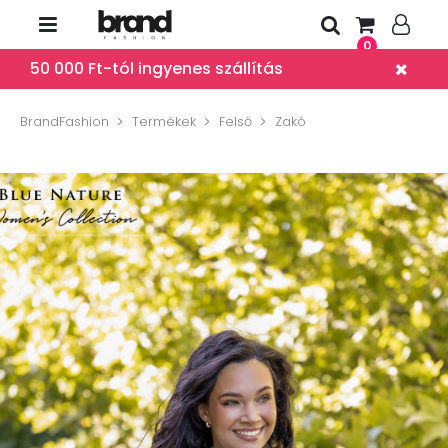
0
50 000 Ft-tól ingyenes szállítás
BrandFashion
Termékek
Felső
Zakó