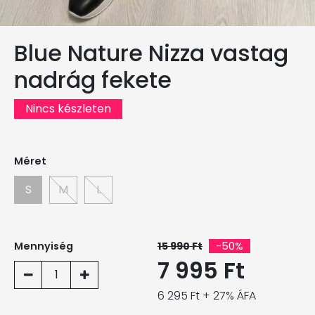
Blue Nature Nizza vastag
nadrág fekete
Nincs készleten
Méret
S
M
L
Mennyiség
15 990 Ft
-50%
7 995 Ft
1
6 295 Ft + 27% ÁFA