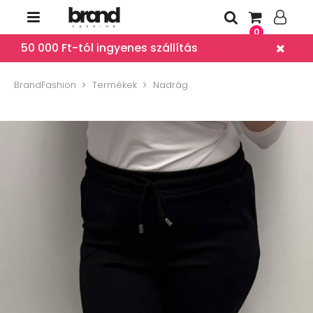
0
50 000 Ft-tól ingyenes szállítás
BrandFashion
Termékek
Nadrág