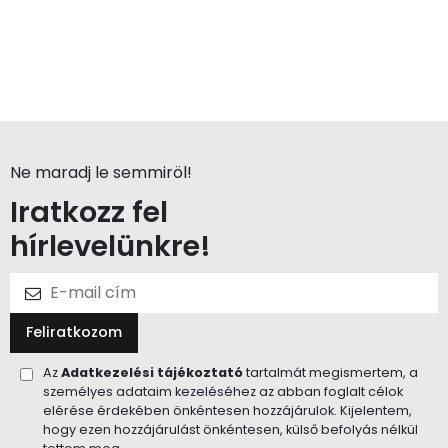
Ne maradj le semmiröl!
Iratkozz fel
hírlevelünkre!
Feliratkozom
Az
Adatkezelési tájékoztató
tartalmát megismertem, a
személyes adataim kezeléséhez az abban foglalt célok
elérése érdekében önkéntesen hozzájárulok. Kijelentem,
hogy ezen hozzájárulást önkéntesen, külső befolyás nélkül