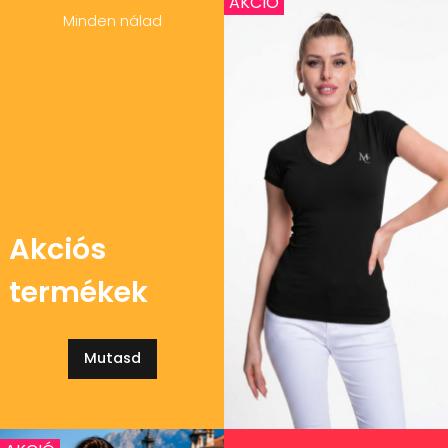
AKCIÓ
Minden nálad
Akciós
termékek
Mutasd