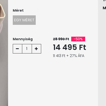
M
Méret
EGY MÉRET
Mennyiség
28 990 Ft
-50%
14 495 Ft
1
11 413 Ft + 27% ÁFA