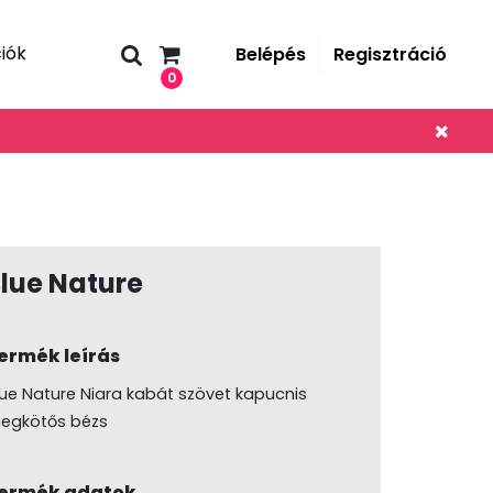
iók
Belépés
Regisztráció
0
lue Nature
ermék leírás
lue Nature Niara kabát szövet kapucnis
egkötős bézs
ermék adatok