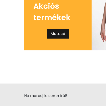
Akciós
termékek
Mutasd
Ne maradj le semmiröl!