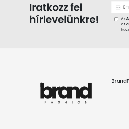
Iratkozz fel
hírlevelünkre!
Az
A
az a
hozz
BrandF