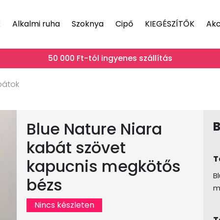
k
Alkalmi ruha
Szoknya
Cipő
KIEGÉSZÍTŐK
Akc
50 000 Ft-tól ingyenes szállítás
bátok
Blue Nature Niara
B
kabát szövet
T
kapucnis megkötős
B
bézs
m
Nincs készleten
T