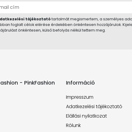
datkezelési tájékoztató
tartalmát megismertem, a személyes ada
bban foglalt célok elérése érdekében önkéntesen hozzájárulok. Kije
ájárulást önkéntesen, külső befolyás nélkül tettem meg.
ashion - PinkFashion
Információ
Impresszum
Adatkezelési tájékoztató
Elállási nyilatkozat
Rólunk