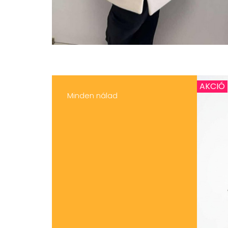
AKCIÓ
Minden nálad