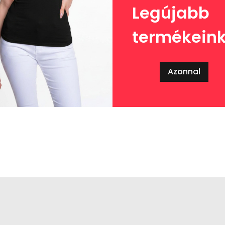
Legújabb
termékein
Azonnal