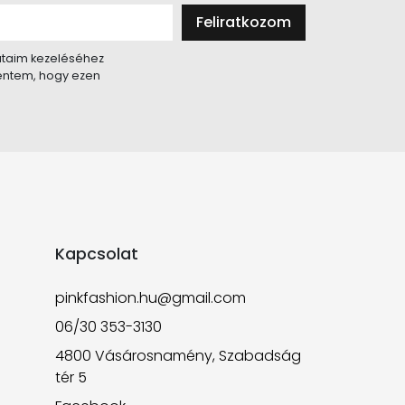
Feliratkozom
taim kezeléséhez
lentem, hogy ezen
Kapcsolat
pinkfashion.hu@gmail.com
06/30 353-3130
4800 Vásárosnamény, Szabadság
tér 5