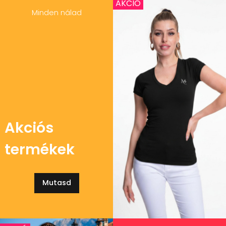
AKCIÓ
Minden nálad
Akciós
termékek
Mutasd