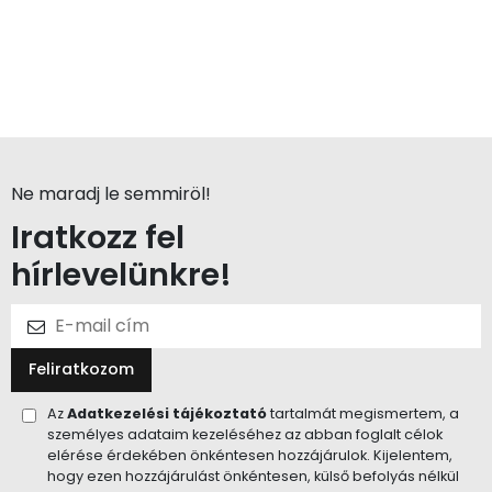
Ne maradj le semmiröl!
Iratkozz fel
hírlevelünkre!
Feliratkozom
Az
Adatkezelési tájékoztató
tartalmát megismertem, a
személyes adataim kezeléséhez az abban foglalt célok
elérése érdekében önkéntesen hozzájárulok. Kijelentem,
hogy ezen hozzájárulást önkéntesen, külső befolyás nélkül