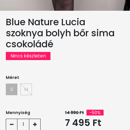
Blue Nature Lucia
szoknya bolyh bőr sima
csokoládé
Nincs készleten
Méret
S
M
Mennyiség
14 990 Ft
-50%
7 495 Ft
1