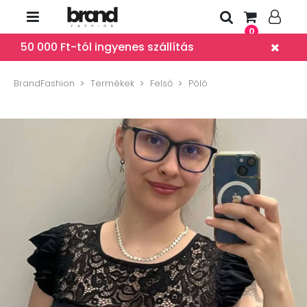
0
50 000 Ft-tól ingyenes szállítás
BrandFashion
Termékek
Felső
Póló