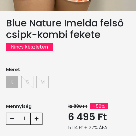
Blue Nature Imelda felső
csipk-kombi fekete
Nincs készleten
Méret
L
S
M
Mennyiség
12 990 Ft
-50%
6 495 Ft
1
5 114 Ft + 27% ÁFA