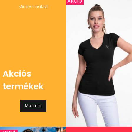
AKCIÓ
Minden nálad
Akciós
termékek
Mutasd