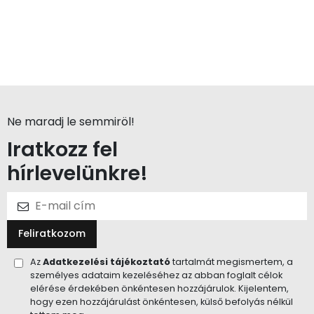
Ne maradj le semmiröl!
Iratkozz fel
hírlevelünkre!
Feliratkozom
Az
Adatkezelési tájékoztató
tartalmát megismertem, a
személyes adataim kezeléséhez az abban foglalt célok
elérése érdekében önkéntesen hozzájárulok. Kijelentem,
hogy ezen hozzájárulást önkéntesen, külső befolyás nélkül