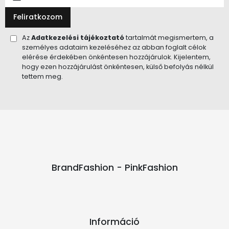
Feliratkozom
Az
Adatkezelési tájékoztató
tartalmát megismertem, a
személyes adataim kezeléséhez az abban foglalt célok
elérése érdekében önkéntesen hozzájárulok. Kijelentem,
hogy ezen hozzájárulást önkéntesen, külső befolyás nélkül
tettem meg.
BrandFashion - PinkFashion
Információ