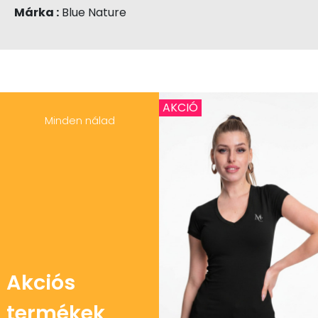
Márka :
Blue Nature
AKCIÓ
Minden nálad
Akciós
termékek