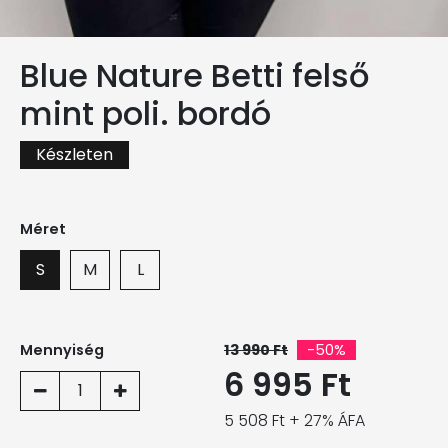
Blue Nature Betti felső
mint poli. bordó
Készleten
Méret
S
M
L
Mennyiség
13 990 Ft
-50%
6 995 Ft
1
5 508 Ft + 27% ÁFA