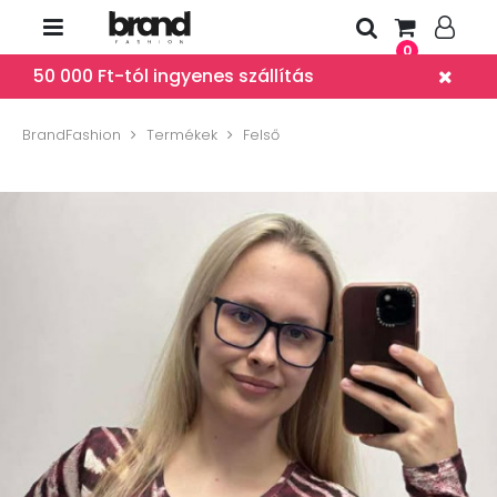
0
50 000 Ft-tól ingyenes szállítás
BrandFashion
Termékek
Felső