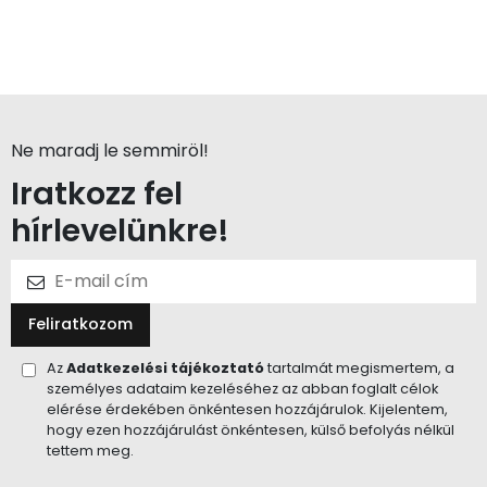
Ne maradj le semmiröl!
Iratkozz fel
hírlevelünkre!
Feliratkozom
Az
Adatkezelési tájékoztató
tartalmát megismertem, a
személyes adataim kezeléséhez az abban foglalt célok
elérése érdekében önkéntesen hozzájárulok. Kijelentem,
hogy ezen hozzájárulást önkéntesen, külső befolyás nélkül
tettem meg.