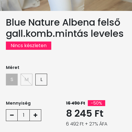
Blue Nature Albena felső
gall.komb.mintás leveles
Nincs készleten
Méret
S
M
L
Mennyiség
16 490 Ft
-50%
8 245 Ft
1
6 492 Ft + 27% ÁFA