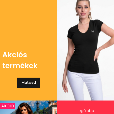
Akciós
termékek
Mutasd
AKCIÓ
Legújabb