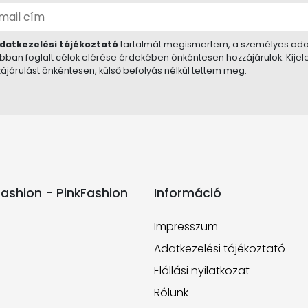
datkezelési tájékoztató
tartalmát megismertem, a személyes ada
bban foglalt célok elérése érdekében önkéntesen hozzájárulok. Kije
ájárulást önkéntesen, külső befolyás nélkül tettem meg.
ashion - PinkFashion
Információ
Impresszum
Adatkezelési tájékoztató
Elállási nyilatkozat
Rólunk