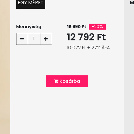
EGY MÉRET
M
Mennyiség
15 990 Ft
-20%
12 792 Ft
1
10 072 Ft + 27% ÁFA
Kosárba