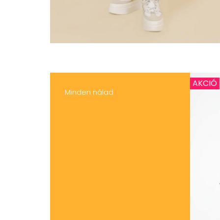
AKCIÓ
Minden nálad