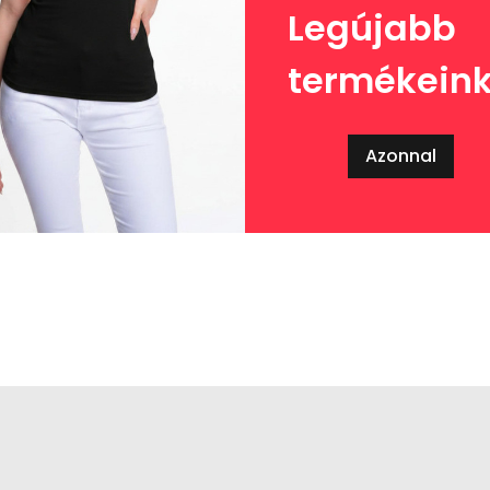
Legújabb
termékein
Azonnal