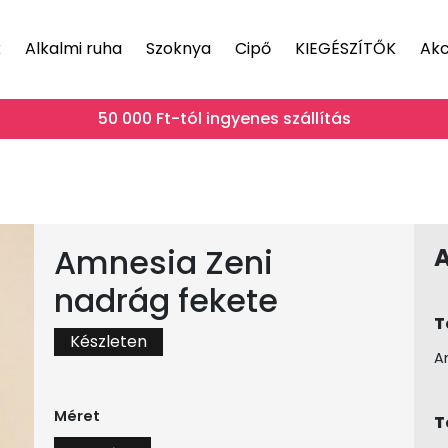
k
Alkalmi ruha
Szoknya
Cipő
KIEGÉSZÍTŐK
Akc
50 000 Ft-tól ingyenes szállítás
Amnesia Zeni
nadrág fekete
T
Készleten
A
Méret
T