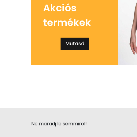
Akciós
termékek
Mutasd
Ne maradj le semmiröl!