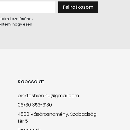
Feliratkozom
taim kezeléséhez
lentem, hogy ezen
Kapcsolat
pinkfashion.hu@gmail.com
06/30 353-3130
4800 Vásárosnamény, Szabadság
tér 5