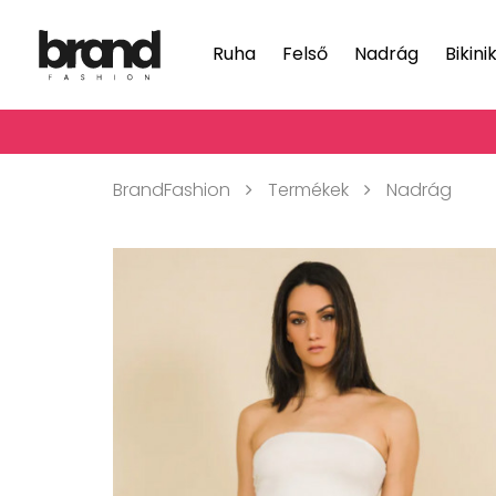
Ruha
Felső
Nadrág
Bikini
BrandFashion
Termékek
Nadrág