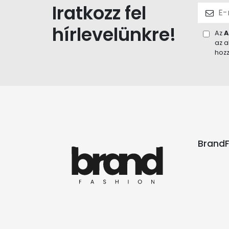
Iratkozz fel
hírlevelünkre!
Az
A
az a
hozz
BrandF