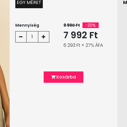
EGY MÉRET
M
Mennyiség
9 990 Ft
-20%
7 992 Ft
1
6 293 Ft + 27% ÁFA
Kosárba