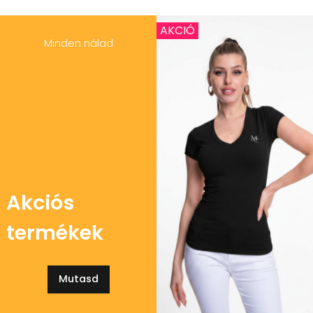
AKCIÓ
Minden nálad
Akciós
termékek
Mutasd