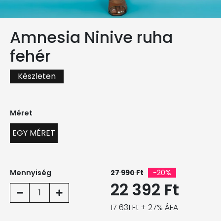
Amnesia Ninive ruha
fehér
Készleten
Méret
EGY MÉRET
Mennyiség
27 990 Ft
-20%
22 392 Ft
1
17 631 Ft + 27% ÁFA