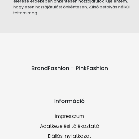
elérése érdekében önkéntesen hozzájárulok. Kijelentem,
hogy ezen hozzájárulást önkéntesen, külső befolyás nélkül
tettem meg.
BrandFashion - PinkFashion
Információ
Impresszum
Adatkezelési tájékoztató
Elállási nyilatkozat