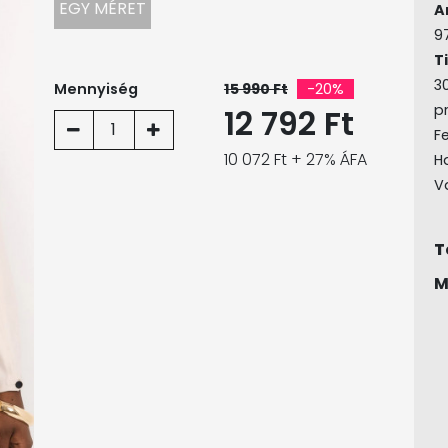
EGY MÉRET
A
9
T
3
Mennyiség
15 990 Ft
-20%
p
12 792 Ft
1
Fe
10 072 Ft + 27% ÁFA
H
V
T
M