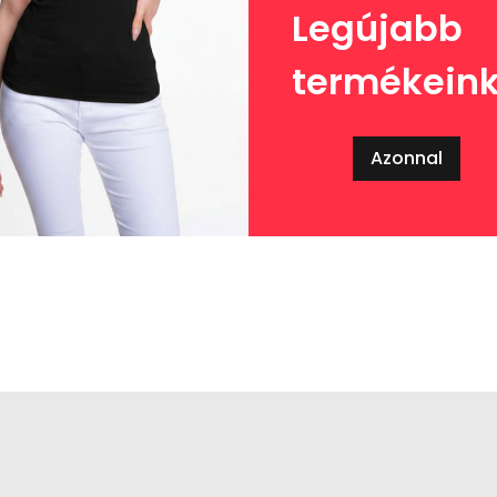
Legújabb
termékein
Azonnal