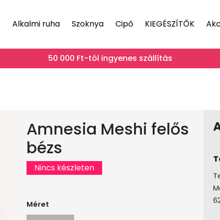
k
Alkalmi ruha
Szoknya
Cipő
KIEGÉSZÍTŐK
Akc
50 000 Ft-tól ingyenes szállítás
Amnesia Meshi felős
bézs
T
Nincs készleten
T
M
6
Méret