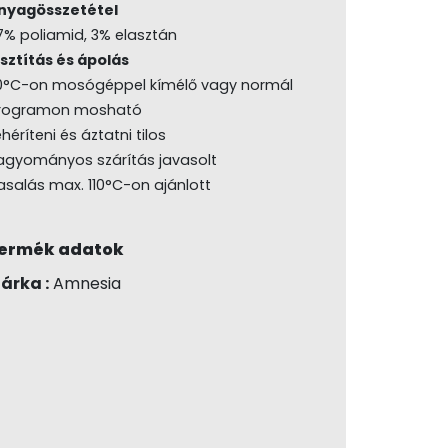
nyagösszetétel
7% poliamid, 3% elasztán
isztítás és ápolás
0°C-on mosógéppel kímélő vagy normál
rogramon mosható
héríteni és áztatni tilos
agyományos szárítás javasolt
asalás max. 110°C-on ajánlott
ermék adatok
árka :
Amnesia