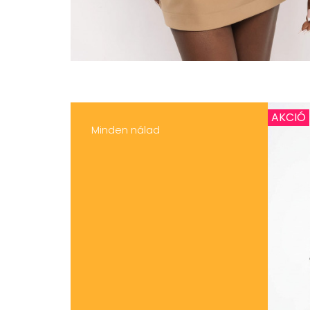
AKCIÓ
Minden nálad