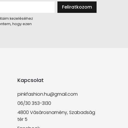
Feliratkozom
taim kezeléséhez
lentem, hogy ezen
Kapcsolat
pinkfashion.hu@gmail.com
06/30 353-3130
4800 Vásárosnamény, Szabadság
tér 5