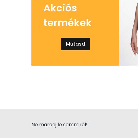
Akciós
termékek
Mutasd
Ne maradj le semmiröl!