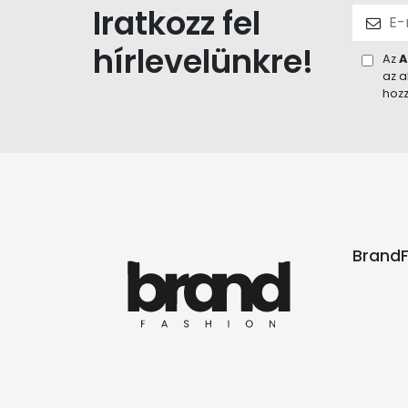
Iratkozz fel
hírlevelünkre!
Az
A
az a
hozz
BrandF