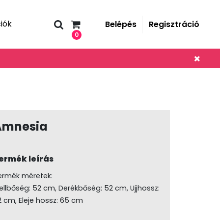
iók
Belépés
Regisztráció
0
Amnesia
ermék leírás
ermék méretek:
ellbőség: 52 cm, Derékbőség: 52 cm, Ujjhossz:
2 cm, Eleje hossz: 65 cm