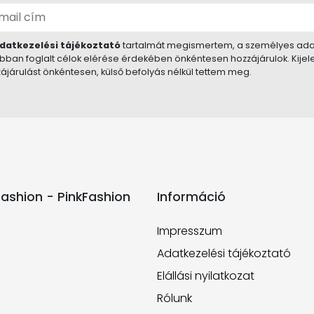
datkezelési tájékoztató
tartalmát megismertem, a személyes ada
bban foglalt célok elérése érdekében önkéntesen hozzájárulok. Kije
ájárulást önkéntesen, külső befolyás nélkül tettem meg.
ashion - PinkFashion
Információ
Impresszum
Adatkezelési tájékoztató
Elállási nyilatkozat
Rólunk