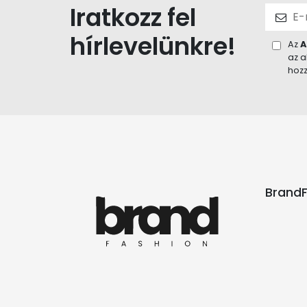
Iratkozz fel
hírlevelünkre!
Az
A
az a
hozz
BrandF