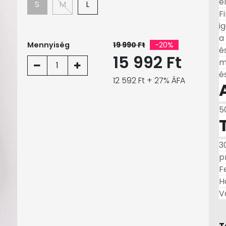
e
S
M
L
F
i
a
Mennyiség
19 990 Ft
-20%
é
15 992 Ft
m
1
é
12 592 Ft + 27% ÁFA
5
3
p
F
H
V
T