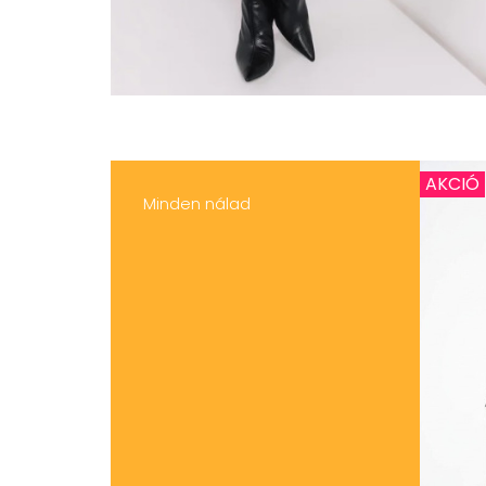
AKCIÓ
Minden nálad