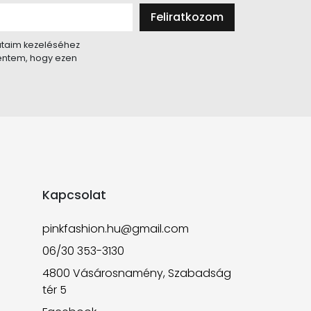
Feliratkozom
taim kezeléséhez
lentem, hogy ezen
Kapcsolat
pinkfashion.hu@gmail.com
06/30 353-3130
4800 Vásárosnamény, Szabadság
tér 5