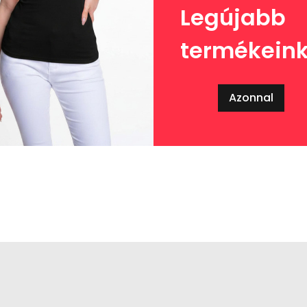
Legújabb
termékein
Azonnal