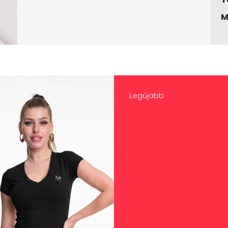
M
Legújabb