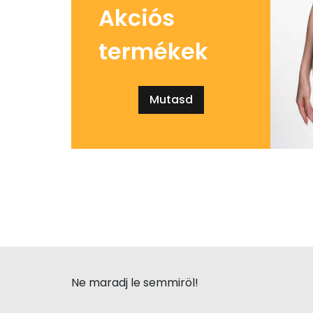
Akciós
termékek
Mutasd
Ne maradj le semmiröl!