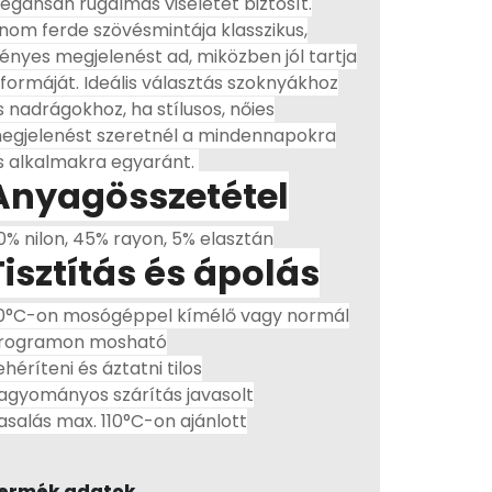
legánsan rugalmas viseletet biztosít.
inom ferde szövésmintája klasszikus,
gényes megjelenést ad, miközben jól tartja
 formáját. Ideális választás szoknyákhoz
s nadrágokhoz, ha stílusos, nőies
egjelenést szeretnél a mindennapokra
s alkalmakra egyaránt.
Anyagösszetétel
0% nilon, 45% rayon, 5% elasztán
Tisztítás és ápolás
0°C-on mosógéppel kímélő vagy normál
rogramon mosható
ehéríteni és áztatni tilos
agyományos szárítás javasolt
asalás max. 110°C-on ajánlott
ermék adatok