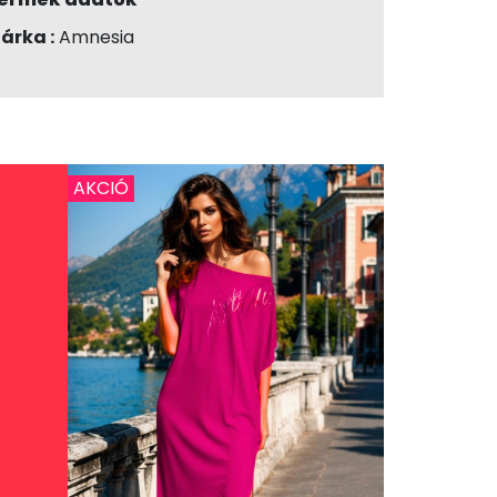
árka :
Amnesia
AKCIÓ