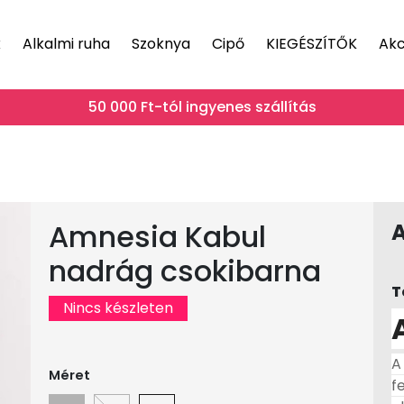
k
Alkalmi ruha
Szoknya
Cipő
KIEGÉSZÍTŐK
Akc
50 000 Ft-tól ingyenes szállítás
Amnesia Kabul
nadrág csokibarna
T
Nincs készleten
A
Méret
f