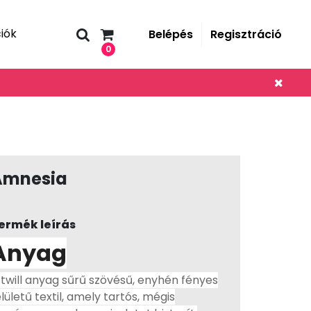
iók
Belépés
Regisztráció
0
Amnesia
ermék leírás
Anyag
 twill anyag sűrű szövésű, enyhén fényes
elületű textil, amely tartós, mégis