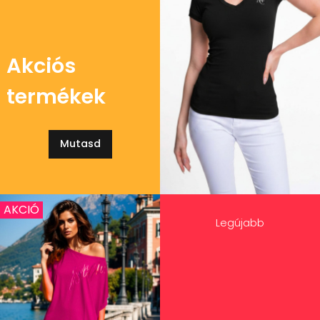
Akciós
termékek
Mutasd
AKCIÓ
Legújabb