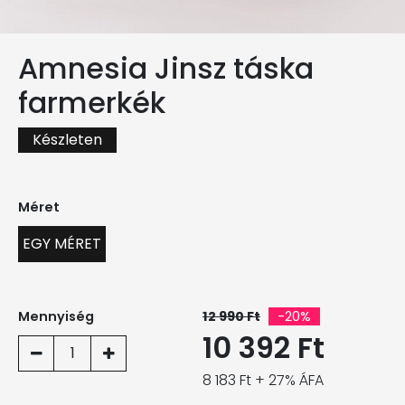
Amnesia Jinsz táska
farmerkék
Készleten
Méret
EGY MÉRET
Mennyiség
12 990 Ft
-20%
10 392 Ft
1
8 183 Ft + 27% ÁFA