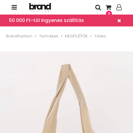
0
50 000 Ft-tól ingyenes szállítás
BrandFashion
Termékek
KIEGÉSZÍTŐK
Táska