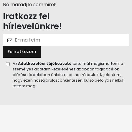
Ne maradj le semmiröl!
Iratkozz fel
hírlevelünkre!
Feliratkozom
Az
Adatkezelési tájékoztató
tartalmát megismertem, a
személyes adataim kezeléséhez az abban foglalt célok
elérése érdekében önkéntesen hozzájárulok. Kijelentem,
hogy ezen hozzájárulást önkéntesen, külső befolyás nélkül
tettem meg.