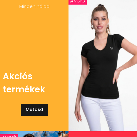
AKCIÓ
Minden nálad
Akciós
termékek
Mutasd