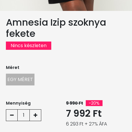
Amnesia Izip szoknya
fekete
Nincs készleten
Méret
EGY MÉRET
Mennyiség
9 990 Ft
-20%
7 992 Ft
1
6 293 Ft + 27% ÁFA