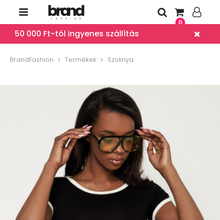
0
50 000 Ft-tól ingyenes szállítás
BrandFashion
Termékek
Szoknya