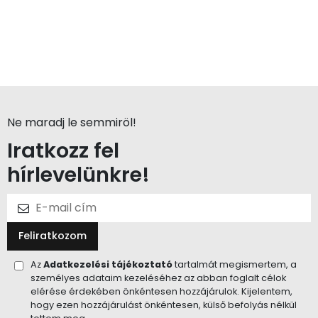
Ne maradj le semmiröl!
Iratkozz fel
hírlevelünkre!
Feliratkozom
Az
Adatkezelési tájékoztató
tartalmát megismertem, a
személyes adataim kezeléséhez az abban foglalt célok
elérése érdekében önkéntesen hozzájárulok. Kijelentem,
hogy ezen hozzájárulást önkéntesen, külső befolyás nélkül