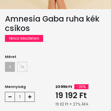
Amnesia Gaba ruha kék
csíkos
Nincs készleten
Méret
S
M
Mennyiség
23 990 Ft
-20%
19 192 Ft
1
15 112 Ft + 27% ÁFA