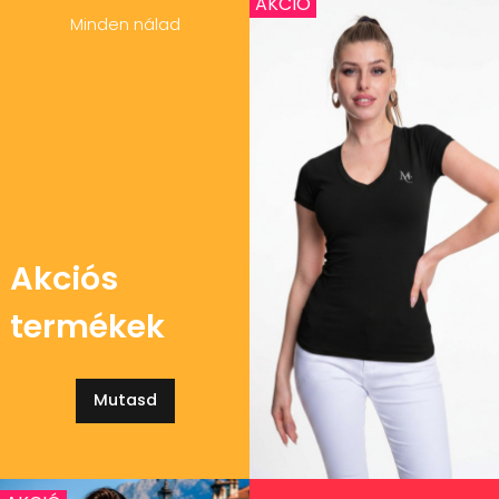
AKCIÓ
Minden nálad
Akciós
termékek
Mutasd