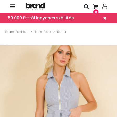
0
50 000 Ft-tól ingyenes szállítás
BrandFashion
Termékek
Ruha