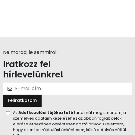
Ne maradj le semmiröl!
Iratkozz fel
hírlevelünkre!
Feliratkozom
Az
Adatkezelési tájékoztató
tartalmát megismertem, a
személyes adataim kezeléséhez az abban foglalt célok
elérése érdekében önkéntesen hozzájárulok. Kijelentem,
hogy ezen hozzájárulást önkéntesen, külső befolyás nélkül