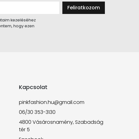
Feliratkozom
taim kezeléséhez
lentem, hogy ezen
Kapcsolat
pinkfashion.hu@gmail.com
06/30 353-3130
4800 Vásárosnamény, Szabadság
tér 5