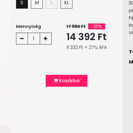
S
M
L
XL
3
p
Fe
H
Mennyiség
17 990 Ft
-20%
V
14 392 Ft
1
11 332 Ft + 27% ÁFA
T
M
Kosárba