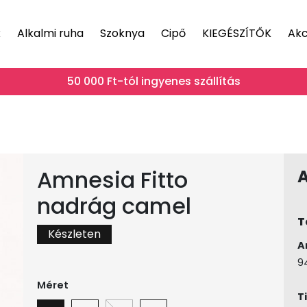
k
Alkalmi ruha
Szoknya
Cipő
KIEGÉSZÍTŐK
Akc
50 000 Ft-tól ingyenes szállítás
Amnesia Fitto
nadrág camel
T
Készleten
A
9
Méret
T