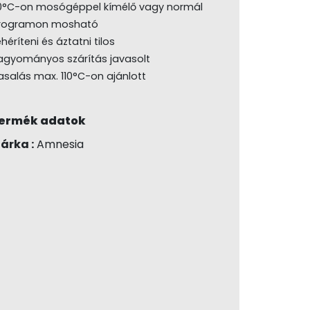
0°C-on mosógéppel kímélő vagy normál
rogramon mosható
héríteni és áztatni tilos
agyományos szárítás javasolt
asalás max. 110°C-on ajánlott
ermék adatok
árka :
Amnesia