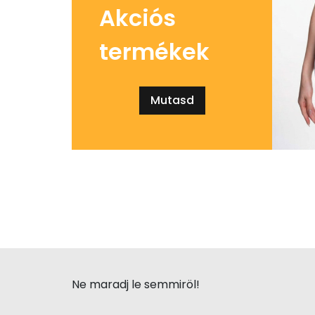
Akciós
termékek
Mutasd
Ne maradj le semmiröl!