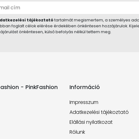
datkezelési tájékoztató
tartalmát megismertem, a személyes ada
bban foglalt célok elérése érdekében önkéntesen hozzájárulok. Kije
ájárulást önkéntesen, külső befolyás nélkül tettem meg.
ashion - PinkFashion
Információ
Impresszum
Adatkezelési tájékoztató
Elállási nyilatkozat
Rólunk