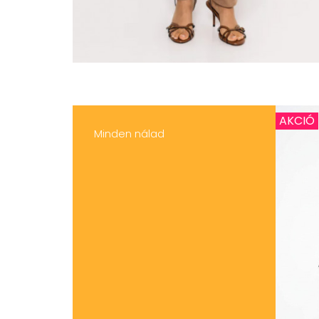
AKCIÓ
Minden nálad