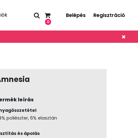
iók
Belépés
Regisztráció
0
Amnesia
ermék leírás
nyagösszetétel
4% poliészter, 6% elasztán
isztítás és ápolás