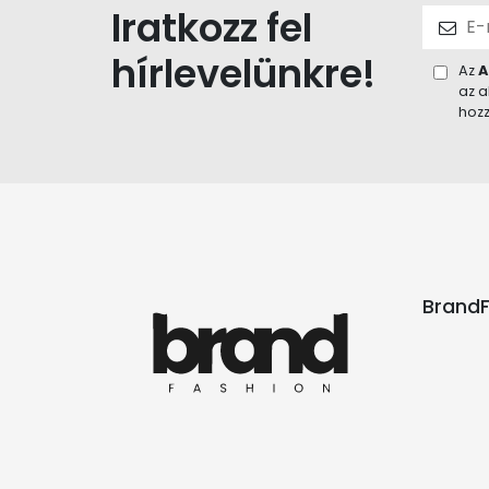
Iratkozz fel
hírlevelünkre!
Az
A
az a
hozz
BrandF