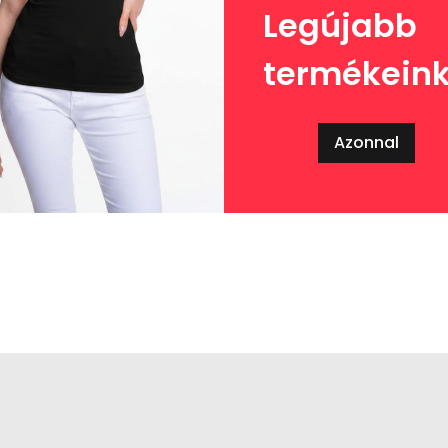
Legújabb
termékein
Azonnal