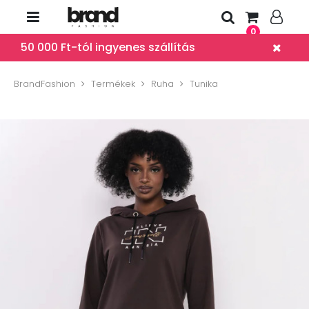
0
50 000 Ft-tól ingyenes szállítás
BrandFashion
Termékek
Ruha
Tunika