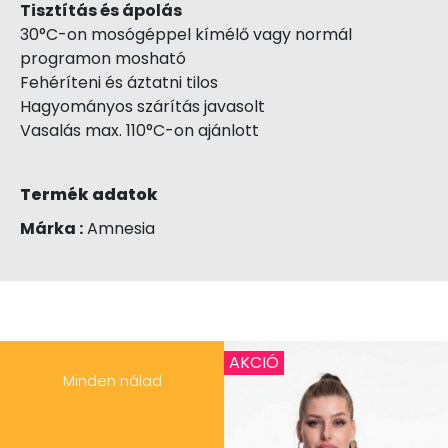
Tisztítás és ápolás
30°C-on mosógéppel kímélő vagy normál
programon mosható
Fehéríteni és áztatni tilos
Hagyományos szárítás javasolt
Vasalás max. 110°C-on ajánlott
Termék adatok
Márka :
Amnesia
AKCIÓ
Minden nálad