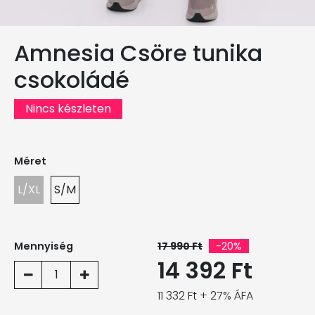
Amnesia Csöre tunika
csokoládé
Nincs készleten
Méret
L/XL
S/M
Mennyiség
17 990 Ft
-20%
14 392 Ft
1
11 332 Ft + 27% ÁFA