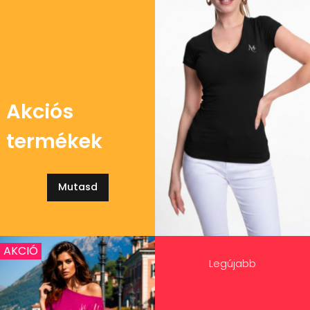
Akciós
termékek
Mutasd
AKCIÓ
Legújabb