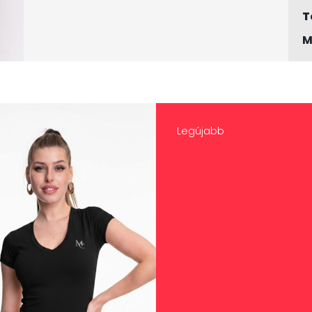
T
M
Legújabb