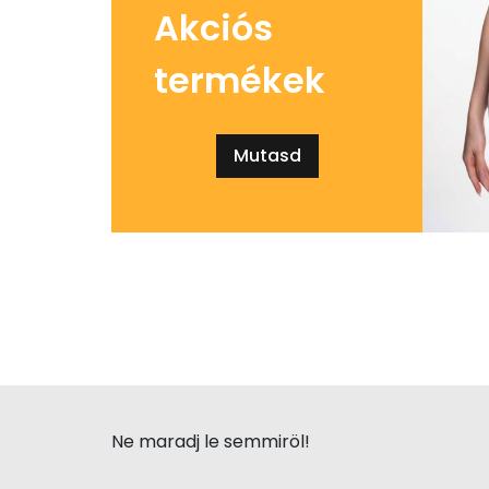
Akciós
termékek
Mutasd
Ne maradj le semmiröl!