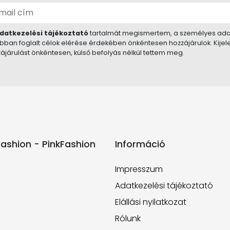
datkezelési tájékoztató
tartalmát megismertem, a személyes ada
bban foglalt célok elérése érdekében önkéntesen hozzájárulok. Kije
ájárulást önkéntesen, külső befolyás nélkül tettem meg.
ashion - PinkFashion
Információ
Impresszum
Adatkezelési tájékoztató
Elállási nyilatkozat
Rólunk