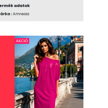
ermék adatok
árka :
Amnesia
AKCIÓ