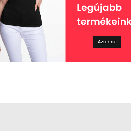
Legújabb
termékein
Azonnal