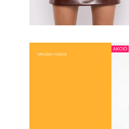
AKCIÓ
Minden nálad