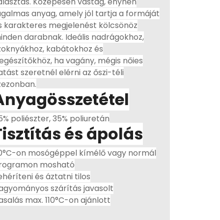
álasztás. Közepesen vastag, enyhén
ugalmas anyag, amely jól tartja a formáját
s karakteres megjelenést kölcsönöz
inden darabnak. Ideális nadrágokhoz,
zoknyákhoz, kabátokhoz és
iegészítőkhöz, ha vagány, mégis nőies
atást szeretnél elérni az őszi-téli
zezonban.
Anyagösszetétel
5% poliészter, 35% poliuretán
Tisztítás és ápolás
0°C-on mosógéppel kímélő vagy normál
rogramon mosható
ehéríteni és áztatni tilos
agyományos szárítás javasolt
asalás max. 110°C-on ajánlott