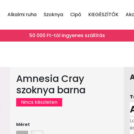
k
Alkalmi ruha
Szoknya
Cipő
KIEGÉSZÍTŐK
Akc
50 000 Ft-tól ingyenes szállítás
Amnesia Cray
szoknya barna
T
Nincs készleten
L
Méret
é