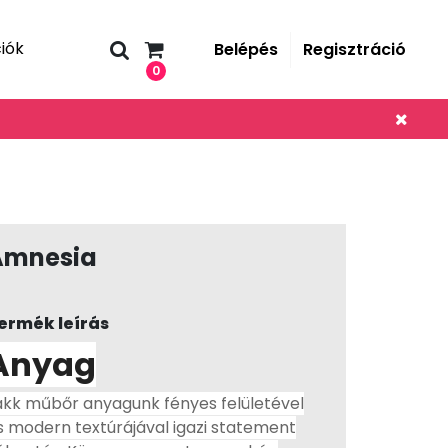
iók
Belépés
Regisztráció
0
Amnesia
ermék leírás
Anyag
akk műbőr anyagunk fényes felületével
s modern textúrájával igazi statement