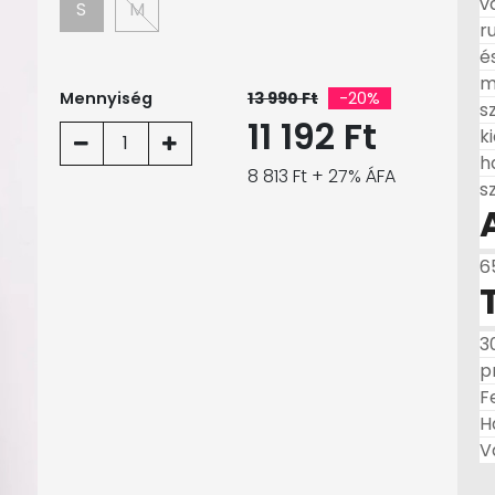
v
S
M
r
é
m
Mennyiség
13 990 Ft
-20%
s
11 192 Ft
k
1
h
8 813 Ft + 27% ÁFA
s
6
3
p
F
H
V