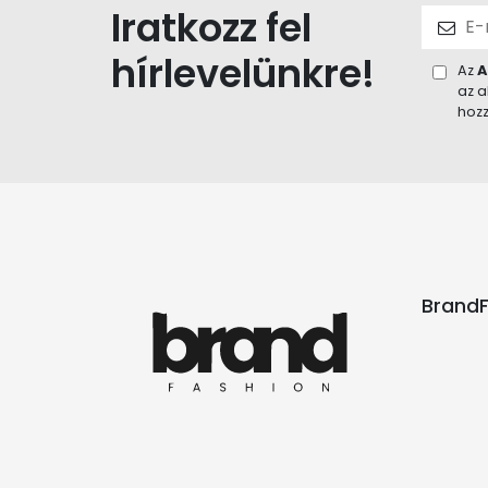
Iratkozz fel
hírlevelünkre!
Az
A
az a
hozz
BrandF